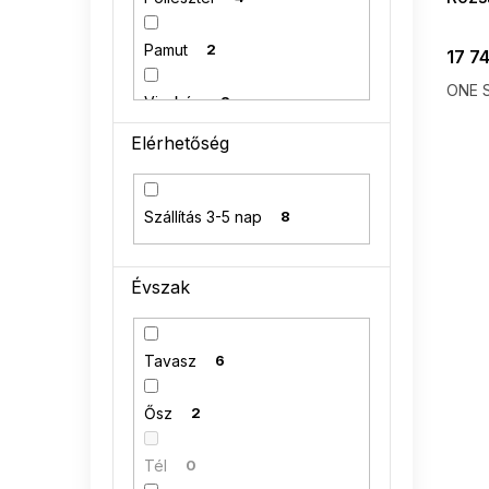
Pamut
2
17 74
ONE S
Viszkóz
2
Elérhetőség
akril
0
Angóra
0
Szállítás 3-5 nap
8
95 % bavlna
0
Évszak
Tavasz
6
Ősz
2
Tél
0