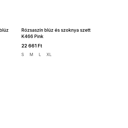
SUMMER SALE -35% ?
G_SUMMER35:35:HUF:P:f!2026-
08-04-09:01,2026-08-10-
09:00
blúz
Rózsaszín blúz és szoknya szett
K466 Pink
22 661 Ft
S
M
L
XL