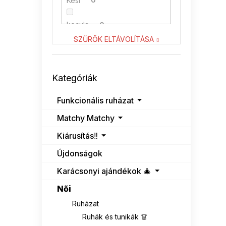
Kesi
0
kocula
0
SZŰRŐK ELTÁVOLÍTÁSA
LENITIF
2
Kategóriák
NUMOCO
0
Kategóriák
átugrása
RELEVANCE
0
Funkcionális ruházat
Matchy Matchy
RUE PARIS
0
Kiárusítás‼️
VENATON
1
Újdonságok
Karácsonyi ajándékok 🎄
Női
Ruházat
Ruhák és tunikák 👗