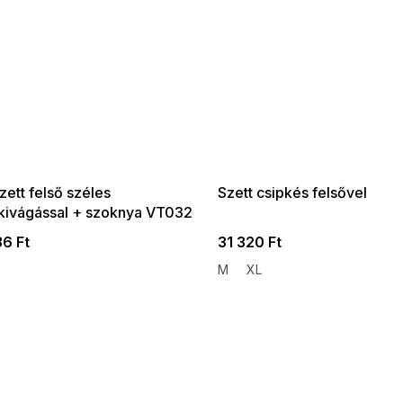
 SALE -35% ?
SUMMER SALE -35% ?
:35:HUF:P:f!2026-
G_SUMMER35:35:HUF:P:f!2026-
:01,2026-08-10-
08-04-09:01,2026-08-10-
09:00
09:00
zett felső széles
Szett csipkés felsővel
kivágással + szoknya VT032
36 Ft
31 320 Ft
M
XL
L
i
s
t
a
i