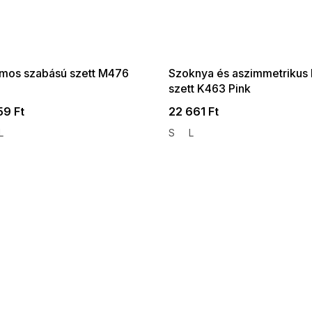
 SALE -35% ?
SUMMER SALE -35% ?
:35:HUF:P:f!2026-
G_SUMMER35:35:HUF:P:f!2026-
:01,2026-08-10-
08-04-09:01,2026-08-10-
09:00
09:00
ámos szabású szett M476
Szoknya és aszimmetrikus 
szett K463 Pink
59 Ft
22 661 Ft
L
S
L