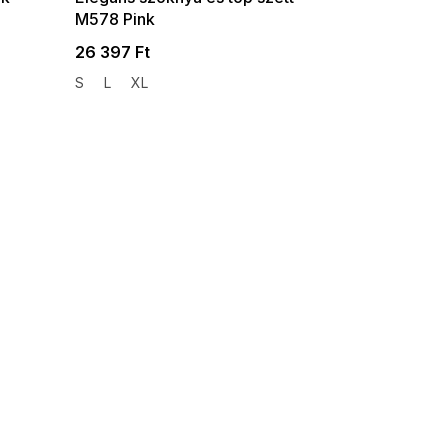
M578 Pink
26 397 Ft
S
L
XL