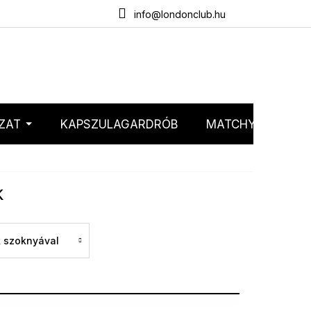
emélyes adatok védelme
Webáruház értékelése
info@londonclub.hu
ZAT
KAPSZULAGARDRÓB
MATCHY MATCHY
k
k szoknyával