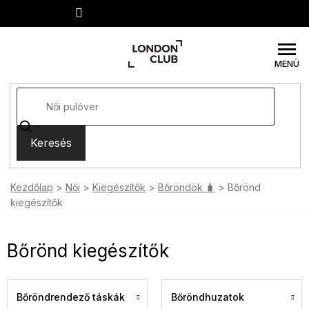
Ugrás
a
fő
tartalomhoz
Keresés
Kezdőlap
Női
Kiegészítők
Bőröndök 🧳
Bőrönd
kiegészítők
Bőrönd kiegészítők
Bőröndrendező táskák
Bőröndhuzatok