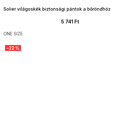
Solier világoskék biztonsági pántok a bőröndhöz
5 741 Ft
ONE SIZE
–22 %