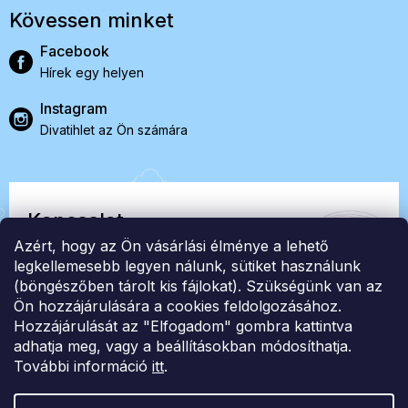
Kövessen minket
Facebook
Hírek egy helyen
Instagram
Divatihlet az Ön számára
Kapcsolat
Azért, hogy az Ön vásárlási élménye a lehető
EasyStock s.r.o.
legkellemesebb legyen nálunk, sütiket használunk
(böngészőben tárolt kis fájlokat). Szükségünk van az
Ön hozzájárulására a cookies feldolgozásához.
ID: 07727402, Adószám: CZ07727402
Hozzájárulását az "Elfogadom" gombra kattintva
info@londonclub.hu
adhatja meg, vagy a beállításokban módosíthatja.
További információ
itt
.