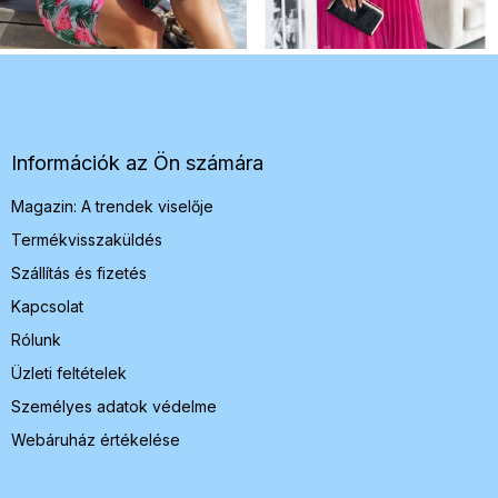
L
á
b
l
é
Információk az Ön számára
c
Magazin: A trendek viselője
Termékvisszaküldés
Szállítás és fizetés
Kapcsolat
Rólunk
Üzleti feltételek
Személyes adatok védelme
Webáruház értékelése