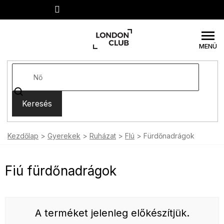
Ugrás
a
fő
tartalomhoz
Keresés
Kezdőlap
Gyerekek
Ruházat
FIú
Fürdőnadrágok
Fiú fürdőnadrágok
A terméket jelenleg előkészítjük.