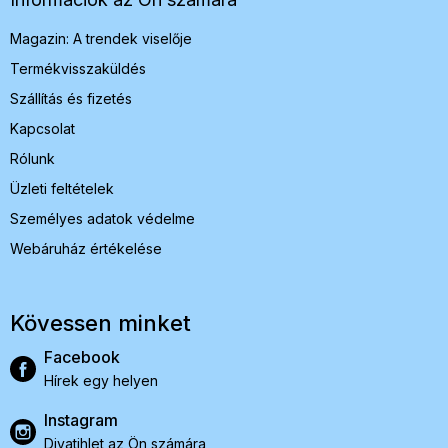
c
Magazin: A trendek viselője
Termékvisszaküldés
Szállítás és fizetés
Kapcsolat
Rólunk
Üzleti feltételek
Személyes adatok védelme
Webáruház értékelése
Kövessen minket
Facebook
Hírek egy helyen
Instagram
Divatihlet az Ön számára