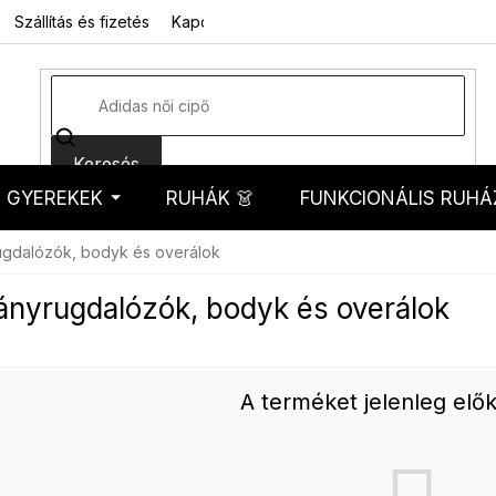
Szállítás és fizetés
Kapcsolat
Rólunk
Üzleti feltételek
Sz
Keresés
GYEREKEK
RUHÁK 👗
FUNKCIONÁLIS RUHÁ
kosár
gdalózók, bodyk és overálok
lányrugdalózók, bodyk és overálok
A terméket jelenleg elők