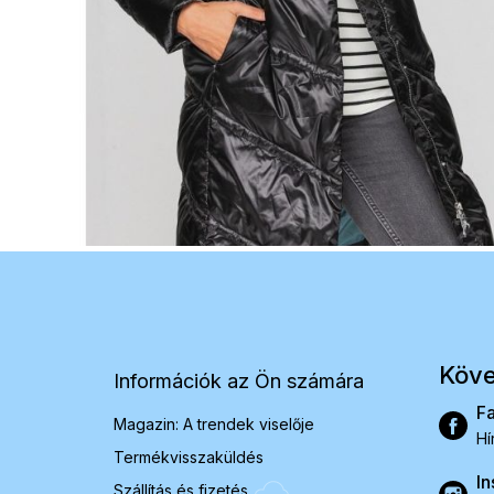
L
á
b
l
é
Köve
Információk az Ön számára
c
F
Magazin: A trendek viselője
Hí
Termékvisszaküldés
In
Szállítás és fizetés