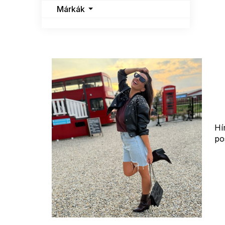
Márkák
Hí
po