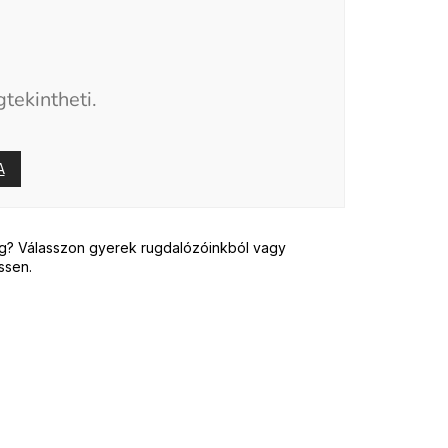
tekintheti.
A
eg? Válasszon gyerek rugdalózóinkból vagy
ssen.