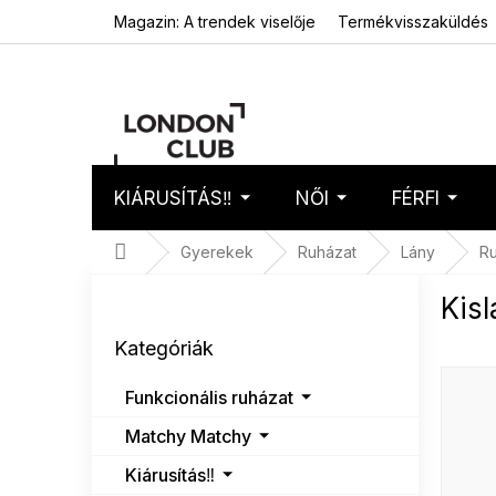
Ugrás
Magazin: A trendek viselője
Termékvisszaküldés
a
fő
tartalomhoz
KIÁRUSÍTÁS‼️
NŐI
FÉRFI
Kosár
Üres 
Kezdőlap
Gyerekek
Ruházat
Lány
Ru
O
Kis
l
Kategóriák
d
Kategóriák
átugrása
a
l
Funkcionális ruházat
s
ó
Matchy Matchy
p
Kiárusítás‼️
a