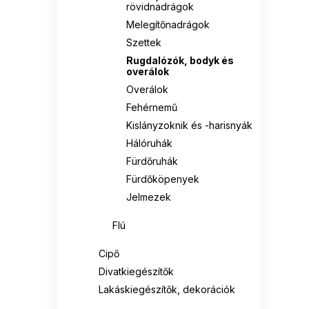
rövidnadrágok
Melegítőnadrágok
Szettek
Rugdalózók, bodyk és
overálok
Overálok
Fehérnemű
Kislányzoknik és -harisnyák
Hálóruhák
Fürdőruhák
Fürdőköpenyek
Jelmezek
FIú
Cipő
Divatkiegészítők
Lakáskiegészítők, dekorációk