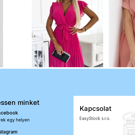
ssen minket
Kapcsolat
acebook
EasyStock s.r.o.
rek egy helyen
stagram