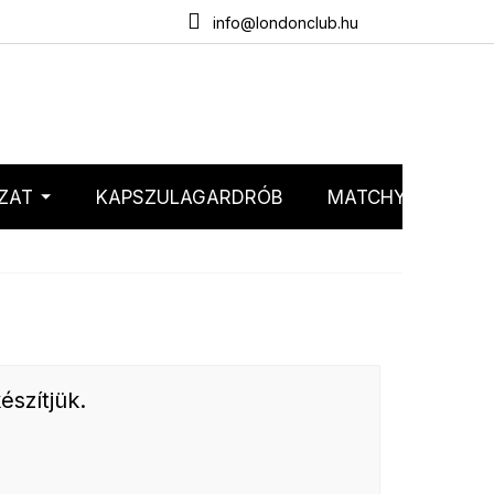
emélyes adatok védelme
Webáruház értékelése
info@londonclub.hu
ZAT
KAPSZULAGARDRÓB
MATCHY MATCHY
észítjük.