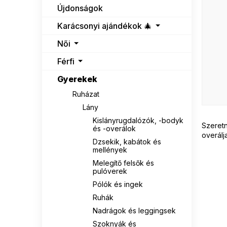
n
Újdonságok
e
l
Karácsonyi ajándékok 🎄
Női
Férfi
Gyerekek
Ruházat
Lány
Kislányrugdalózók, -bodyk
Szeretn
és -overálok
overálj
Dzsekik, kabátok és
mellények
Melegítő felsők és
pulóverek
Pólók és ingek
Ruhák
Nadrágok és leggingsek
Szoknyák és