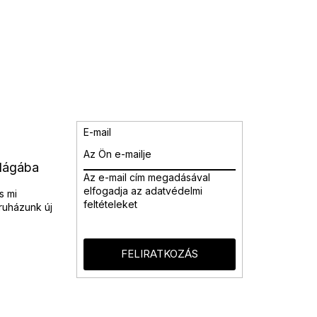
E-mail
ilágába
Az e-mail cím megadásával
elfogadja az adatvédelmi
s mi
feltételeket
ruházunk új
FELIRATKOZÁS