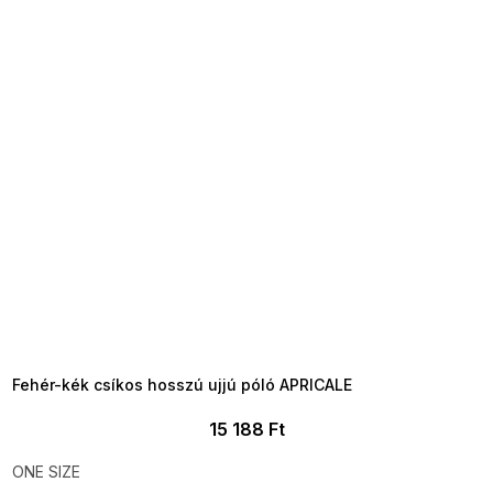
SUMMER SALE -35% ?
MMER35:35:HUF:P:f!2026-
8-04-09:01,2026-08-10-
09:00
Fehér-kék csíkos hosszú ujjú póló APRICALE
15 188 Ft
ONE SIZE