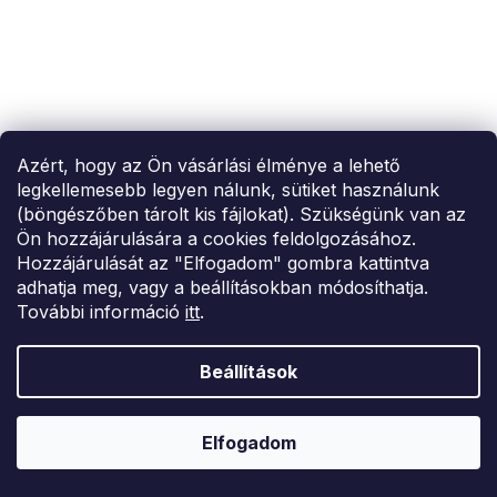
Azért, hogy az Ön vásárlási élménye a lehető
legkellemesebb legyen nálunk, sütiket használunk
(böngészőben tárolt kis fájlokat). Szükségünk van az
Ön hozzájárulására a cookies feldolgozásához.
Hozzájárulását az "Elfogadom" gombra kattintva
adhatja meg, vagy a beállításokban módosíthatja.
További információ
itt
.
Beállítások
Elfogadom
SUMMER SALE -35% ?
MMER35:35:HUF:P:f!2026-