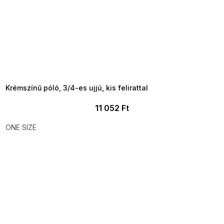
SUMMER SALE -35% ?
MMER35:35:HUF:P:f!2026-
8-04-09:01,2026-08-10-
09:00
Krémszínű póló, 3/4-es ujjú, kis felirattal
11 052 Ft
ONE SIZE