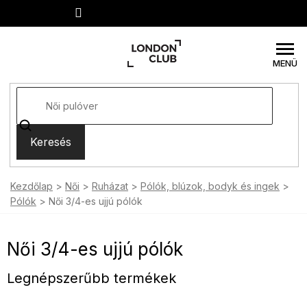
Ugrás
a
fő
tartalomhoz
Keresés
Kezdőlap
Női
Ruházat
Pólók, blúzok, bodyk és ingek
Pólók
Női 3/4-es ujjú pólók
Női 3/4-es ujjú pólók
Legnépszerűbb termékek