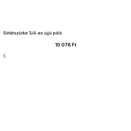
SUMMER SALE -35% ?
MMER35:35:HUF:P:f!2026-
8-04-09:01,2026-08-10-
09:00
Sötétszürke 3/4-es ujjú póló
10 076 Ft
S