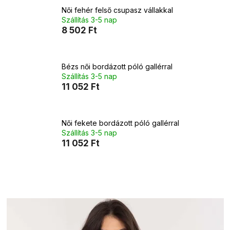
Női fehér felső csupasz vállakkal
Szállítás 3-5 nap
8 502 Ft
Bézs női bordázott póló gallérral
Szállítás 3-5 nap
11 052 Ft
Női fekete bordázott póló gallérral
Szállítás 3-5 nap
11 052 Ft
T
e
r