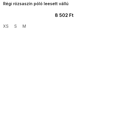
Régi rózsaszín póló leesett vállú
8 502 Ft
XS
S
M