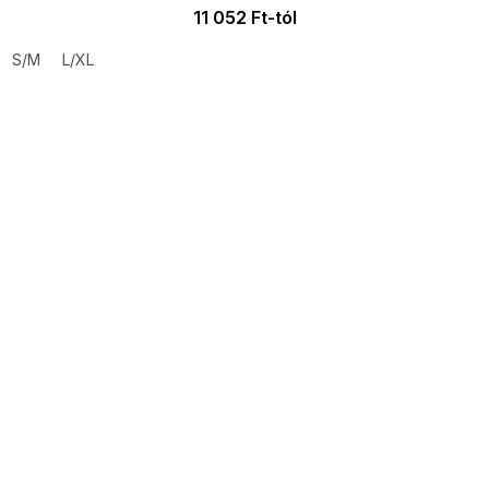
11 052 Ft-tól
S/M
L/XL