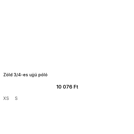
SUMMER SALE -35% ?
MMER35:35:HUF:P:f!2026-
8-04-09:01,2026-08-10-
09:00
Zöld 3/4-es ujjú póló
10 076 Ft
XS
S