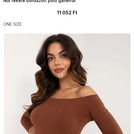
Női fekete bordázott póló gallérral
11 052 Ft
ONE SIZE