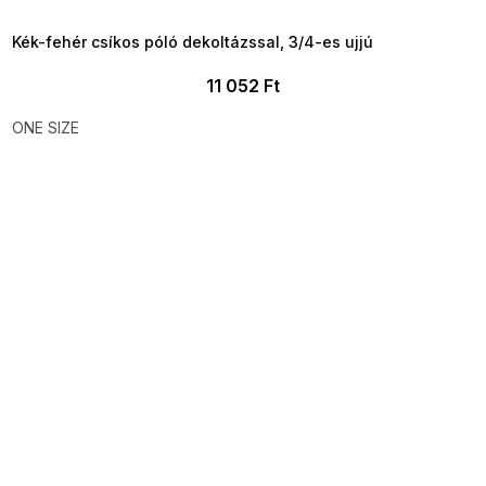
09:00
Kék-fehér csíkos póló dekoltázssal, 3/4-es ujjú
11 052 Ft
ONE SIZE