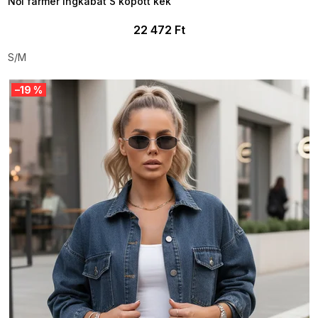
Női farmer ingkabát S kopott kék
22 472 Ft
S/M
–19 %