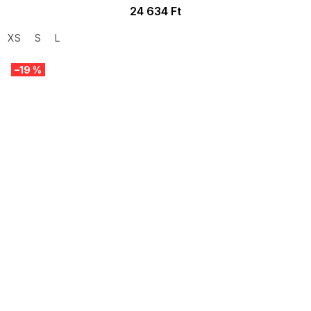
24 634 Ft
XS
S
L
–19 %