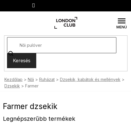
Ugrás
a
fő
tartalomhoz
Keresés
Kezdőlap
Női
Ruházat
Dzsekik, kabátok és mellények
Dzsekik
Farmer
Farmer dzsekik
Legnépszerűbb termékek