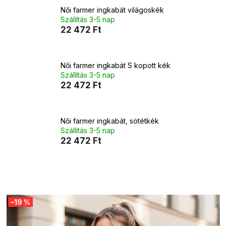
Női farmer ingkabát világoskék
Szállítás 3-5 nap
22 472 Ft
Női farmer ingkabát S kopott kék
Szállítás 3-5 nap
22 472 Ft
Női farmer ingkabát, sötétkék
Szállítás 3-5 nap
22 472 Ft
T
–19 %
e
r