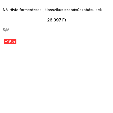
09:00
Női rövid farmerdzseki, klasszikus szabásúszabásu kék
26 397 Ft
S/M
–19 %