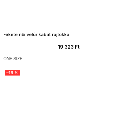
SUMMER SALE -35% ?
MMER35:35:HUF:P:f!2026-
8-04-09:01,2026-08-10-
09:00
Fekete női velúr kabát rojtokkal
19 323 Ft
ONE SIZE
–19 %