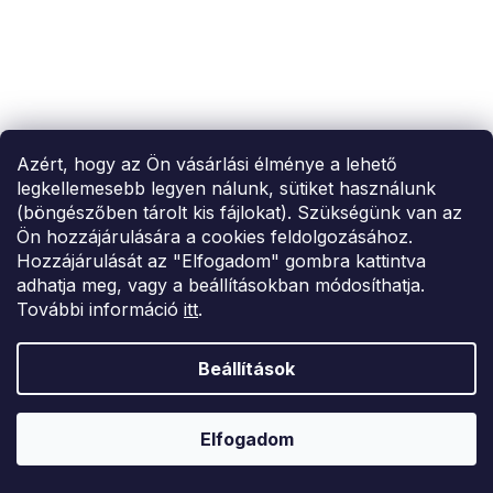
Azért, hogy az Ön vásárlási élménye a lehető
legkellemesebb legyen nálunk, sütiket használunk
(böngészőben tárolt kis fájlokat). Szükségünk van az
Ön hozzájárulására a cookies feldolgozásához.
Hozzájárulását az "Elfogadom" gombra kattintva
adhatja meg, vagy a beállításokban módosíthatja.
További információ
itt
.
Beállítások
Elfogadom
SUMMER SALE -35% ?
MMER35:35:HUF:P:f!2026-