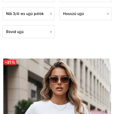
Női 3/4-es ujjú pólók
Hosszú ujjú
Rövid ujjú
T
–21 %
e
r
m
é
k
e
k
l
i