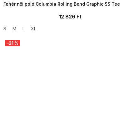
Fehér női póló Columbia Rolling Bend Graphic SS Tee
12 826 Ft
S
M
L
XL
–21 %