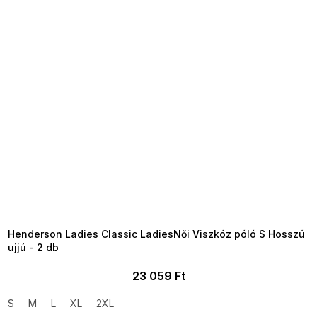
SUMMER SALE -35% ?
MMER35:35:HUF:P:f!2026-
8-04-09:01,2026-08-10-
09:00
Henderson Ladies Classic LadiesNői Viszkóz póló S Hosszú
ujjú - 2 db
23 059 Ft
S
M
L
XL
2XL