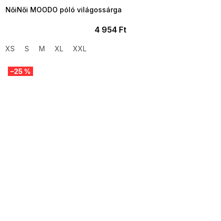
NőiNői MOODO póló világossárga
4 954 Ft
XS
S
M
XL
XXL
–25 %