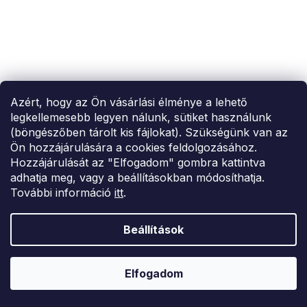
Azért, hogy az Ön vásárlási élménye a lehető
legkellemesebb legyen nálunk, sütiket használunk
(böngészőben tárolt kis fájlokat). Szükségünk van az
Ön hozzájárulására a cookies feldolgozásához.
Hozzájárulását az "Elfogadom" gombra kattintva
adhatja meg, vagy a beállításokban módosíthatja.
További információ
itt
.
SUMMER SALE -35% ?
MMER35:35:HUF:P:f!2026-
8-04-09:01,2026-08-10-
09:00
Beállítások
Női fehér póló
Elfogadom
7 714 Ft
S
M
L
XL