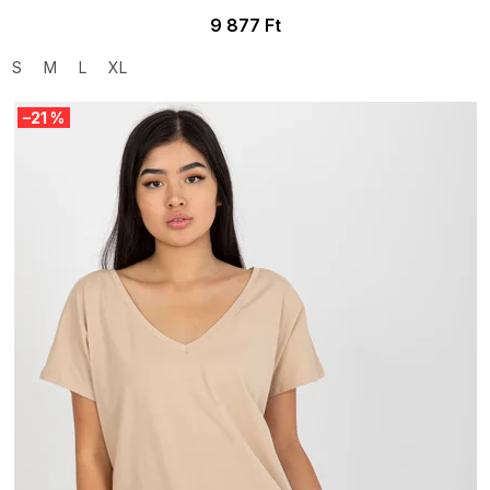
9 877 Ft
S
M
L
XL
–21 %