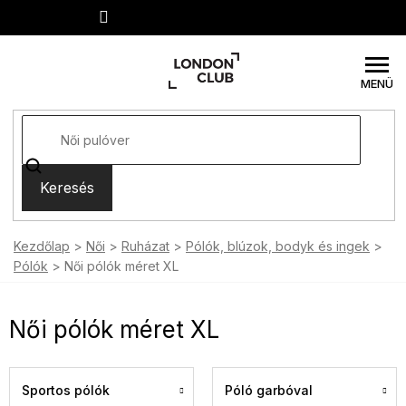
Ugrás
a
fő
tartalomhoz
Keresés
Kezdőlap
Női
Ruházat
Pólók, blúzok, bodyk és ingek
Pólók
Női pólók méret XL
Női pólók méret XL
Sportos pólók
Póló garbóval