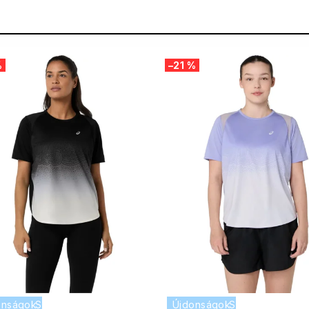
%
–21 %
onságok
SUMMER SALE -35% ?
Újdonságok
SUMMER SALE -