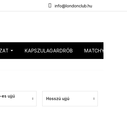
emélyes adatok védelme
Webáruház értékelése
info@londonclub.hu
ZAT
KAPSZULAGARDRÓB
MATCHY MATCHY
-es ujjú
Hosszú ujjú