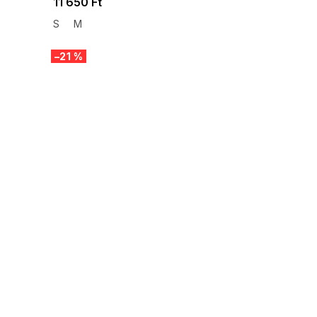
11 650 Ft
S
M
–21 %
SUMMER SALE -35% ?
G_SUMMER35:35:HUF:P:f!2026-