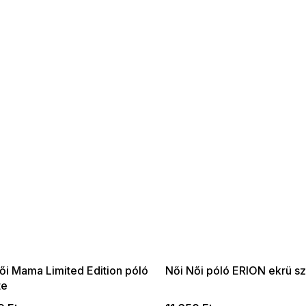
 SALE -35% ?
SUMMER SALE -35% ?
:35:HUF:P:f!2026-
G_SUMMER35:35:HUF:P:f!2026-
:01,2026-08-10-
08-04-09:01,2026-08-10-
09:00
09:00
ői Mama Limited Edition póló
Női Női póló ERION ekrü s
te