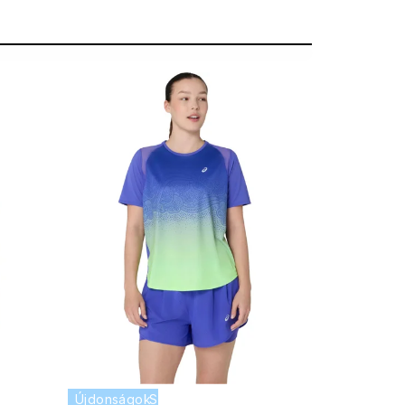
35% ?
Újdonságok
SUMMER SALE -35% ?