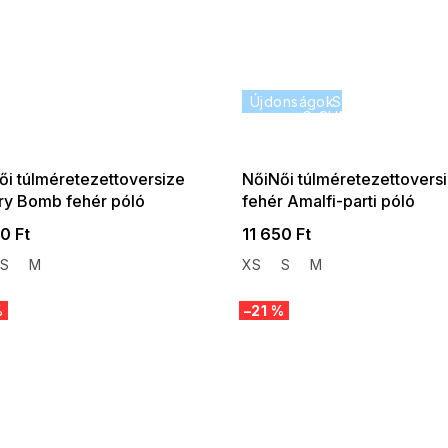
 SALE -35% ?
Újdonságok
SUMMER SALE -
:35:HUF:P:f!2026-
G_SUMMER35:35:HUF:
:01,2026-08-10-
08-04-09:01,2026
09:00
09:00
ői túlméretezettoversize
NőiNői túlméretezettovers
ry Bomb fehér póló
fehér Amalfi-parti póló
0 Ft
11 650 Ft
S
M
XS
S
M
%
–21 %