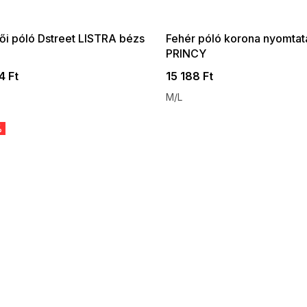
:01,2026-08-10-
08-04-09:01,2026-08-10-
09:00
09:00
ői póló Dstreet LISTRA bézs
Fehér póló korona nyomtat
PRINCY
4 Ft
15 188 Ft
M/L
%