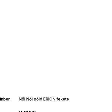
SUMMER SALE -35% ?
G_SUMMER35:35:HUF:P:f!2026-
08-04-09:01,2026-08-10-
09:00
zínben
Női Női póló ERION fekete