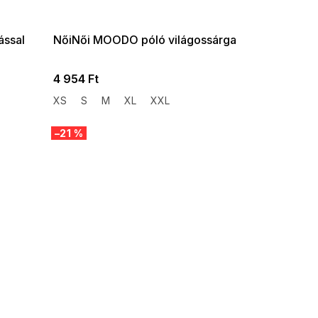
08-04-09:01,2026-08-10-
09:00
ással
NőiNői MOODO póló világossárga
4 954 Ft
XS
S
M
XL
XXL
–21 %