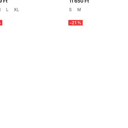
9 Ft
11 650 Ft
M
L
XL
S
M
%
–21 %
 SALE -35% ?
SUMMER SALE -35% ?
:35:HUF:P:f!2026-
G_SUMMER35:35:HUF:P:f!2026-