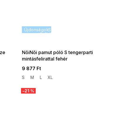
35% ?
Újdonságok
SUMMER SALE -35% ?
P:f!2026-
G_SUMMER35:35:HUF:P:f!2026-
-08-10-
08-04-09:01,2026-08-10-
09:00
ize
NőiNői pamut póló S tengerparti
mintásfelirattal fehér
9 877 Ft
S
M
L
XL
–21 %