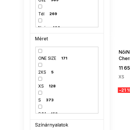
Tél
269
Nyár
490
SUMMER
G_SUMMER35
Méret
08-04-09
NőiN
Cher
ONE SIZE
171
11 65
2XS
5
XS
XS
128
–21 
S
373
S/M
158
Színárnyalatok
M
221