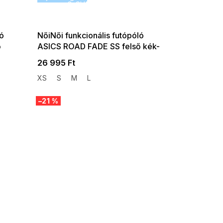
P:f!2026-
G_SUMMER35:35:HUF:P:f!2026-
-08-10-
08-04-09:01,2026-08-10-
09:00
ló
NőiNői funkcionális futópóló
ő
ASICS ROAD FADE SS felső kék-
zöld
26 995 Ft
XS
S
M
L
–21 %