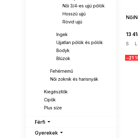
08-04-09
SKECHERS
1
Női 3/4-es ujjú pólók
Hosszú ujjú
NőiN
SUBLEVEL
13
Rövid ujjú
THE NORTH FACE
2
13 41
Ingek
Ujjatlan pólók és pólók
S
L
UNDER ARMOUR
2
Bodyk
–21 
Blúzok
VENATON
9
Fehérnemű
Női zoknik és harisnyák
Kiegészítők
Cipők
Plus size
Férfi
Gyerekek