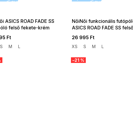
G_SUMMER35:35:HUF:P:f!2026-
G_SUMMER35:35:HUF:
08-04-09:01,2026-08-10-
08-04-09:01,2026
09:00
09:00
ői ASICS ROAD FADE SS
NőiNői funkcionális futópó
póló felső fekete-krém
ASICS ROAD FADE SS fels
világoslila
95 Ft
26 995 Ft
S
M
L
XS
S
M
L
%
–21 %