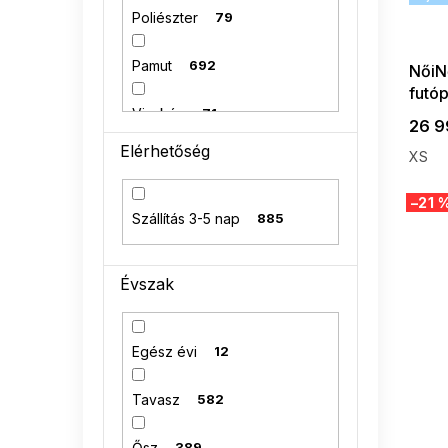
Poliészter
79
Pamut
692
NőiN
futó
Viszkóz
71
26 9
Elérhetőség
XS
akril
29
–21 
Újrahasznosított
Szállítás 3-5 nap
885
2
poliészter
Angóra
2
Évszak
65 % bavlna
1
Egész évi
12
50 % tencel
1
Tavasz
582
Ősz
389