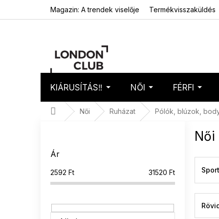
Ugrás
Magazin: A trendek viselője
Termékvisszaküldés
a
fő
tartalomhoz
KIÁRUSÍTÁS‼️
NŐI
FÉRFI
Kosár
Üres 
Kezdőlap
Női
Ruházat
Pólók, blúzok, bod
O
Női
l
d
Ár
a
l
Spor
2592
Ft
31520
Ft
s
ó
p
Rövid
a