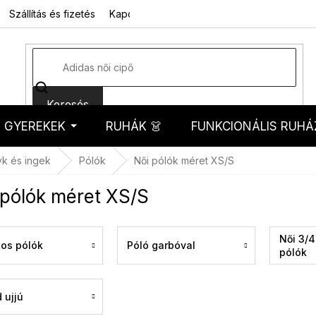
Szállítás és fizetés
Kapcsolat
Rólunk
Üzleti feltételek
Sz
Keresés
GYEREKEK
RUHÁK 👗
FUNKCIONÁLIS RUHÁ
kosár
yk és ingek
Pólók
Női pólók méret XS/S
 pólók méret XS/S
Női 3/4
tos pólók
Póló garbóval
pólók
 ujjú