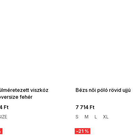
 SALE -35% ?
SUMMER SALE -35% ?
:35:HUF:P:f!2026-
G_SUMMER35:35:HUF:P:f!2026-
:01,2026-08-10-
08-04-09:01,2026-08-10-
09:00
09:00
úlméretezett viszkóz
Bézs női póló rövid ujjú
oversize fehér
4 Ft
7 714 Ft
IZE
S
M
L
XL
%
–21 %