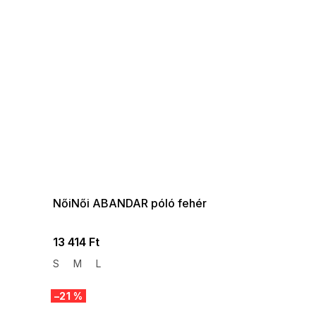
SUMMER SALE -35% ?
G_SUMMER35:35:HUF:P:f!2026-
08-04-09:01,2026-08-10-
09:00
NőiNői ABANDAR póló fehér
13 414 Ft
S
M
L
–21 %