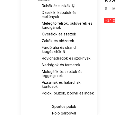
6 32
Ruhák és tunikák 👗
KAPPA
2
S
Dzsekik, kabátok és
mellények
KATRUS
3
–21 
Melegítő felsők, pulóverek és
kardigánok
LEVI'S
4
Overálok és szettek
Zakók és blézerek
MINT
5
Fürdőruha és strand
kiegészítők 👙
MOODO
1
Rövidnadrágok és szoknyák
Nadrágok és farmerek
NUMOCO
3
Melegítők és szettek és
leggingszek
PAMUK LINE
1
Pizsamák és hálóruhák,
köntösök
RELEVANCE
43
Pólók, blúzok, bodyk és ingek
Pólók
RUE PARIS
141
Sportos pólók
SUMMER
Póló garbóval
G_SUMMER35