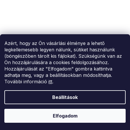
Azért, hogy az Ön vásárlási élménye a lehető
legkellemesebb legyen nálunk, sütiket használunk
(böngészőben tárolt kis fájlokat). Szükségünk van az
Ön hozzájárulására a cookies feldolgozásához.
Hozzájárulását az "Elfogadom" gombra kattintva
adhatja meg, vagy a beállításokban módosíthatja.
További információ
itt
.
SUMMER SALE -35% ?
Beállítások
MMER35:35:HUF:P:f!2026-
8-04-09:01,2026-08-10-
09:00
Elfogadom
Numoco női pamut blúz S nyakkivágásszabás V-nyakú és
rövid ujjú bézs színű