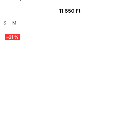
11 650 Ft
S
M
–21 %