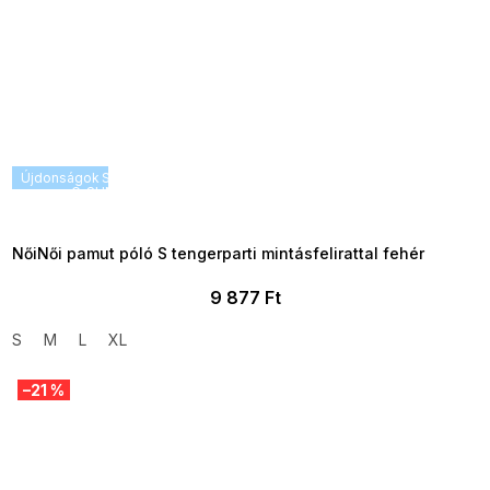
Újdonságok
SUMMER SALE -35% ?
G_SUMMER35:35:HUF:P:f!2026-
08-04-09:01,2026-08-10-
09:00
NőiNői pamut póló S tengerparti mintásfelirattal fehér
9 877 Ft
S
M
L
XL
–21 %