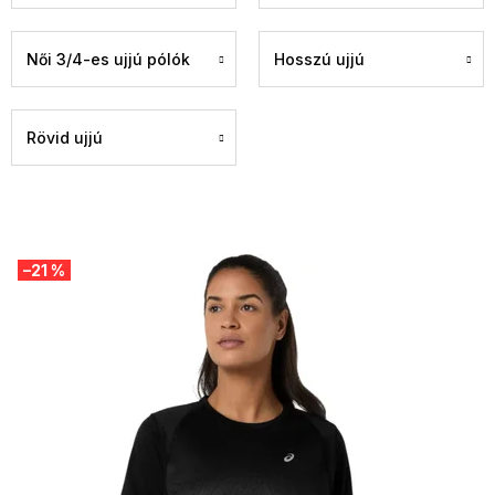
Női 3/4-es ujjú pólók
Hosszú ujjú
Rövid ujjú
T
–21 %
e
r
m
é
k
e
k
l
i