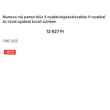
MMER35:35:HUF:P:f!2026-
8-04-09:01,2026-08-10-
09:00
Numoco női pamut blúz S nyakkivágássalszabás V-nyakkal
és rövid ujjakkal korall színben
12 627 Ft
ONE SIZE
–21 %