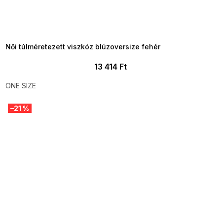
SUMMER SALE -35% ?
MMER35:35:HUF:P:f!2026-
8-04-09:01,2026-08-10-
09:00
Női túlméretezett viszkóz blúzoversize fehér
13 414 Ft
ONE SIZE
–21 %