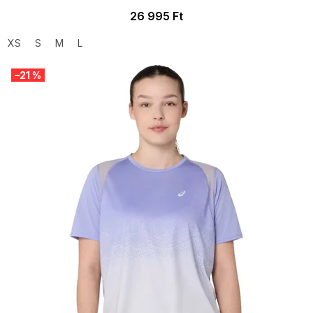
26 995 Ft
XS
S
M
L
–21 %