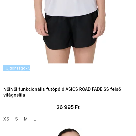
Újdonságok
SUMMER SALE -35% ?
G_SUMMER35:35:HUF:P:f!2026-
08-04-09:01,2026-08-10-
09:00
NőiNői funkcionális futópóló ASICS ROAD FADE SS felső
világoslila
26 995 Ft
XS
S
M
L