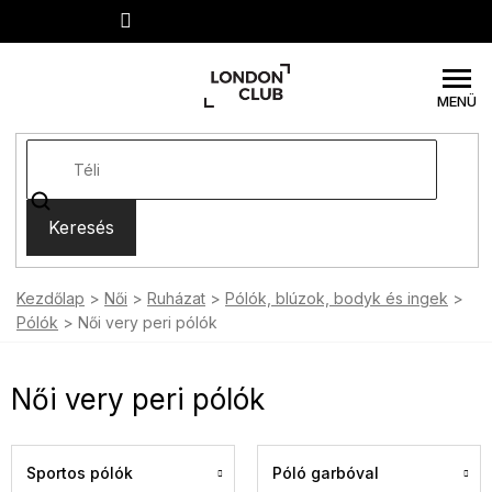
Ugrás
a
fő
tartalomhoz
Keresés
Kezdőlap
Női
Ruházat
Pólók, blúzok, bodyk és ingek
Pólók
Női very peri pólók
Női very peri pólók
Sportos pólók
Póló garbóval