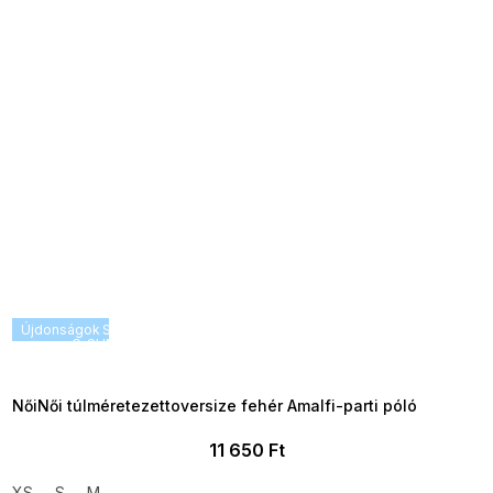
Újdonságok
SUMMER SALE -35% ?
G_SUMMER35:35:HUF:P:f!2026-
08-04-09:01,2026-08-10-
09:00
NőiNői túlméretezettoversize fehér Amalfi-parti póló
11 650 Ft
XS
S
M