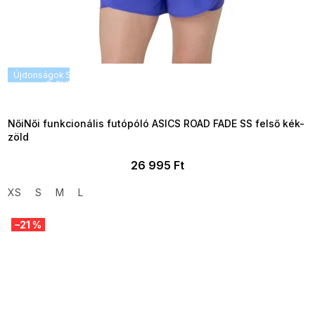
Újdonságok
SUMMER SALE -35% ?
G_SUMMER35:35:HUF:P:f!2026-
08-04-09:01,2026-08-10-
09:00
NőiNői funkcionális futópóló ASICS ROAD FADE SS felső kék-
zöld
26 995 Ft
XS
S
M
L
–21 %