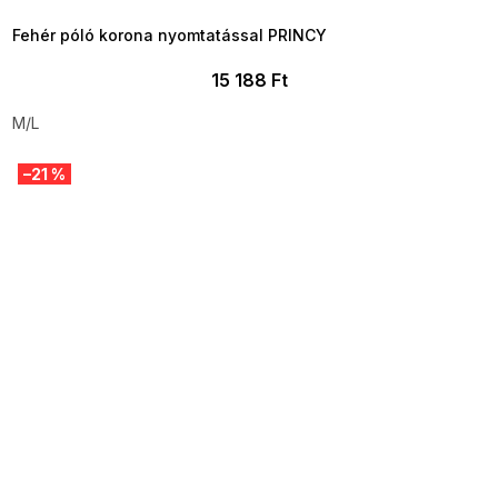
09:00
Fehér póló korona nyomtatással PRINCY
15 188 Ft
M/L
–21 %