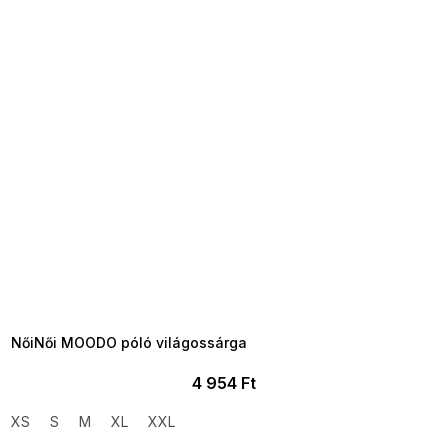
SUMMER SALE -35% ?
MMER35:35:HUF:P:f!2026-
8-04-09:01,2026-08-10-
09:00
NőiNői MOODO póló világossárga
4 954 Ft
XS
S
M
XL
XXL