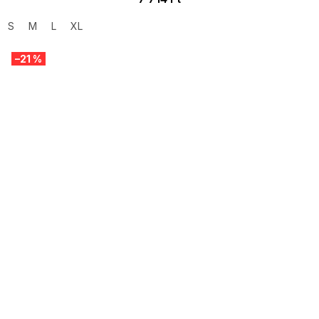
S
M
L
XL
–21 %