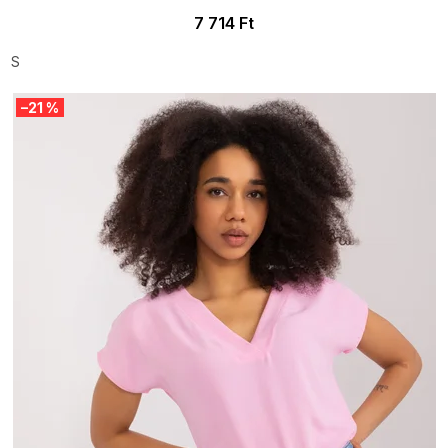
7 714 Ft
S
–21 %