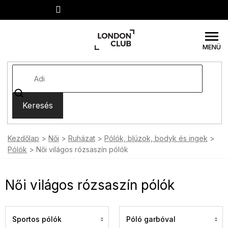
Ugrás
a
fő
tartalomhoz
Keresés
Kezdőlap
Női
Ruházat
Pólók, blúzok, bodyk és ingek
Pólók
Női világos rózsaszín pólók
Női világos rózsaszín pólók
Sportos pólók
Póló garbóval