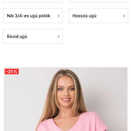
Női 3/4-es ujjú pólók
Hosszú ujjú
Rövid ujjú
T
–21 %
e
r
m
é
k
e
k
l
i