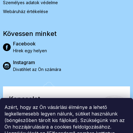
Személyes adatok védelme
Webáruház értékelése
Kövessen minket
Facebook
Hírek egy helyen
Instagram
Divatihlet az Ön számára
Kapcsolat
Azért, hogy az Ön vásárlási élménye a lehető
EasyStock s.r.o.
legkellemesebb legyen nálunk, sütiket használunk
(böngészőben tárolt kis fájlokat). Szükségünk van az
Ön hozzájárulására a cookies feldolgozásához.
ID: 07727402, Adószám: CZ07727402