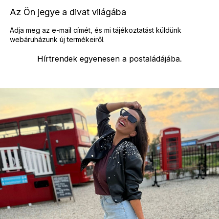
e
Az Ön jegye a divat világába
m
e
Adja meg az e-mail címét, és mi tájékoztatást küldünk
i
webáruházunk új termékeiről.
Hírtrendek egyenesen a postaládájába.