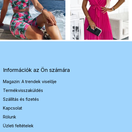
L
á
b
l
é
Információk az Ön számára
c
Magazin: A trendek viselője
Termékvisszaküldés
Szállítás és fizetés
Kapcsolat
Rólunk
Üzleti feltételek