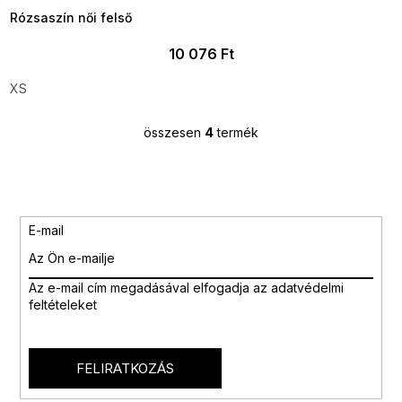
Rózsaszín női felső
10 076 Ft
XS
összesen
4
termék
L
i
s
t
a
i
E-mail
r
á
n
Az e-mail cím megadásával
elfogadja az adatvédelmi
y
feltételeket
í
t
á
s
FELIRATKOZÁS
e
l