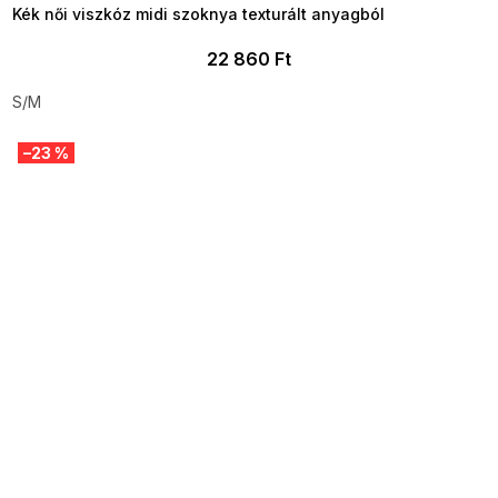
Kék női viszkóz midi szoknya texturált anyagból
22 860 Ft
S/M
–23 %