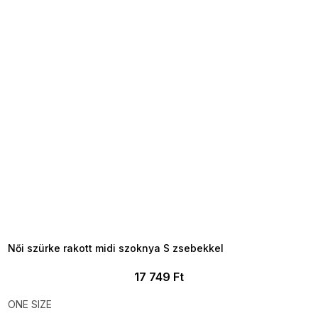
SUMMER SALE -35% ?
MMER35:35:HUF:P:f!2026-
8-04-09:01,2026-08-10-
09:00
Női szürke rakott midi szoknya S zsebekkel
17 749 Ft
ONE SIZE