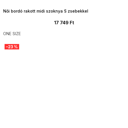
09:00
Női bordó rakott midi szoknya S zsebekkel
17 749 Ft
ONE SIZE
–23 %