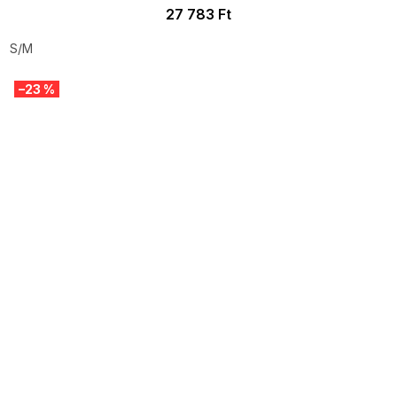
27 783 Ft
S/M
–23 %