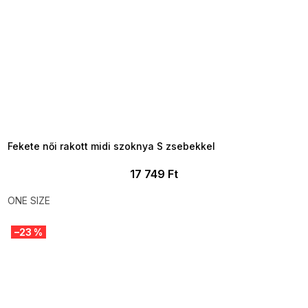
SUMMER SALE -35% ?
MMER35:35:HUF:P:f!2026-
8-04-09:01,2026-08-10-
09:00
Fekete női rakott midi szoknya S zsebekkel
17 749 Ft
ONE SIZE
–23 %