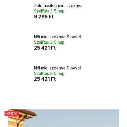
Zöld hasított midi szoknya
Szállítás 3-5 nap
9 289 Ft
Női midi szoknya S övvel
Szállítás 3-5 nap
25 421 Ft
Női midi szoknya S övvel
Szállítás 3-5 nap
25 421 Ft
T
–23 %
e
r