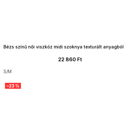
SUMMER SALE -35% ?
MMER35:35:HUF:P:f!2026-
8-04-09:01,2026-08-10-
09:00
Bézs színű női viszkóz midi szoknya texturált anyagból
22 860 Ft
S/M
–23 %