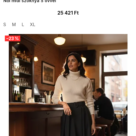
Női midi szoknya S övvel
25 421 Ft
S
M
L
XL
–23 %