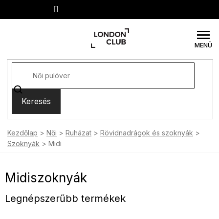
Ugrás
a
fő
tartalomhoz
Keresés
Kezdőlap
Női
Ruházat
Rövidnadrágok és szoknyák
Szoknyák
Midi
Midiszoknyák
Legnépszerűbb termékek