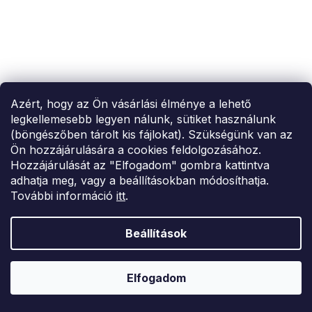
Azért, hogy az Ön vásárlási élménye a lehető
legkellemesebb legyen nálunk, sütiket használunk
(böngészőben tárolt kis fájlokat). Szükségünk van az
Ön hozzájárulására a cookies feldolgozásához.
Hozzájárulását az "Elfogadom" gombra kattintva
adhatja meg, vagy a beállításokban módosíthatja.
További információ
itt
.
Beállítások
Elfogadom
SUMMER SALE -35% ?
MMER35:35:HUF:P:f!2026-