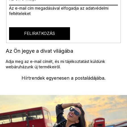
n
Az e-mail cím megadásával
elfogadja az adatvédelmi
y
feltételeket
í
t
á
s
FELIRATKOZÁS
e
l
e
Az Ön jegye a divat világába
m
e
Adja meg az e-mail címét, és mi tájékoztatást küldünk
i
webáruházunk új termékeiről.
Hírtrendek egyenesen a postaládájába.