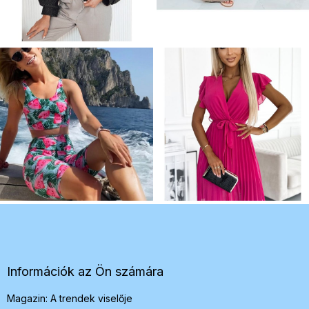
L
á
b
l
é
Információk az Ön számára
c
Magazin: A trendek viselője