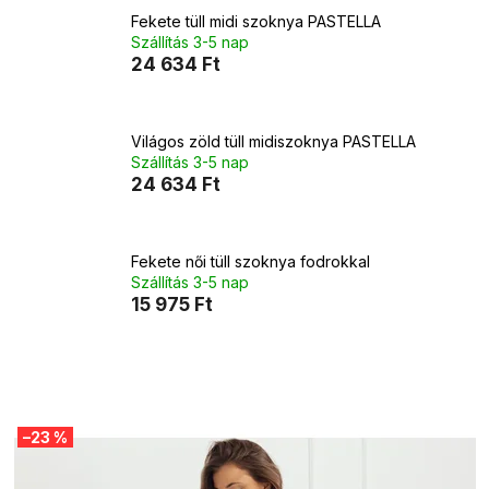
Fekete tüll midi szoknya PASTELLA
Szállítás 3-5 nap
24 634 Ft
Világos zöld tüll midiszoknya PASTELLA
Szállítás 3-5 nap
24 634 Ft
Fekete női tüll szoknya fodrokkal
Szállítás 3-5 nap
15 975 Ft
T
–23 %
e
r