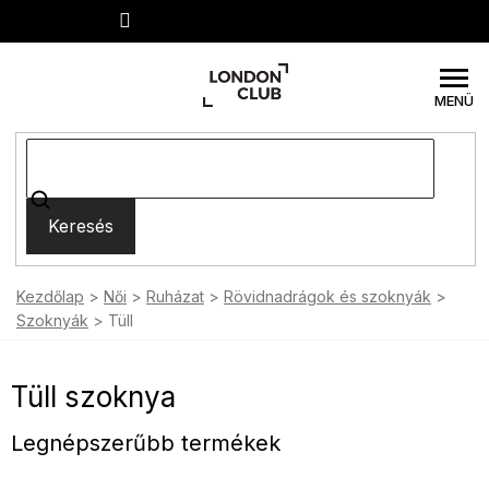
Ugrás
a
fő
tartalomhoz
Keresés
Kezdőlap
Női
Ruházat
Rövidnadrágok és szoknyák
Szoknyák
Tüll
Tüll szoknya
Legnépszerűbb termékek