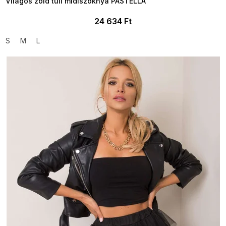
Világos zöld tüll midiszoknya PASTELLA
24 634 Ft
S
M
L