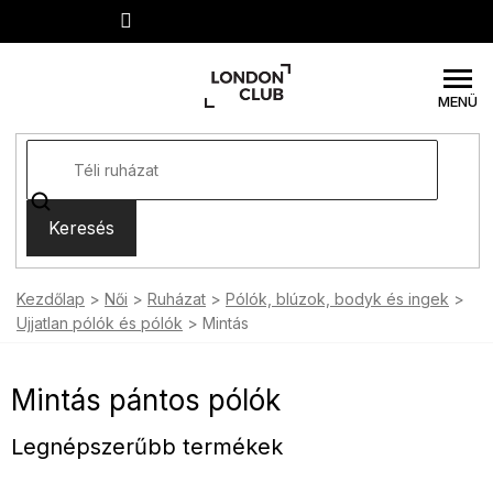
Ugrás
a
fő
tartalomhoz
Keresés
Kezdőlap
Női
Ruházat
Pólók, blúzok, bodyk és ingek
Ujjatlan pólók és pólók
Mintás
Mintás pántos pólók
Legnépszerűbb termékek