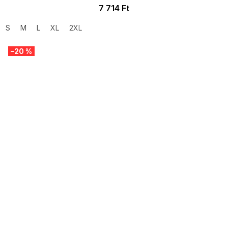
7 714 Ft
S
M
L
XL
2XL
–20 %