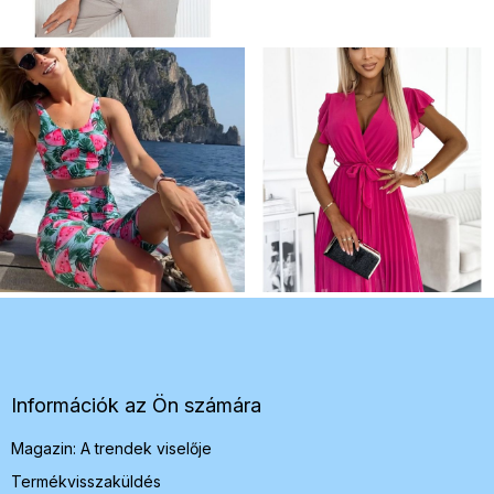
L
á
b
l
é
Információk az Ön számára
c
Magazin: A trendek viselője
Termékvisszaküldés