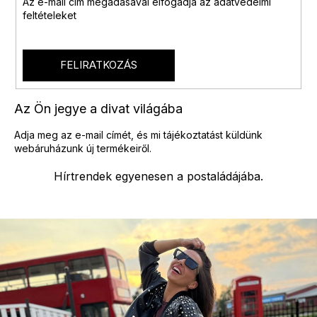
Az e-mail cím megadásával
elfogadja az adatvédelmi
y
feltételeket
í
t
á
s
FELIRATKOZÁS
e
l
e
Az Ön jegye a divat világába
m
e
Adja meg az e-mail címét, és mi tájékoztatást küldünk
i
webáruházunk új termékeiről.
Hírtrendek egyenesen a postaládájába.