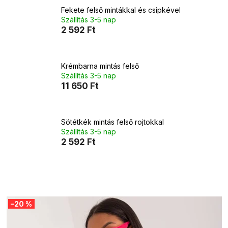
Fekete felső mintákkal és csipkével
Szállítás 3-5 nap
2 592 Ft
Krémbarna mintás felső
Szállítás 3-5 nap
11 650 Ft
Sötétkék mintás felső rojtokkal
Szállítás 3-5 nap
2 592 Ft
T
–20 %
e
r