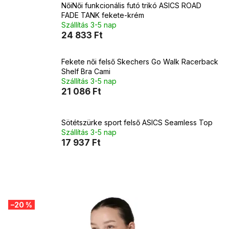
NőiNői funkcionális futó trikó ASICS ROAD
FADE TANK fekete-krém
Szállítás 3-5 nap
24 833 Ft
Fekete női felső Skechers Go Walk Racerback
Shelf Bra Cami
Szállítás 3-5 nap
21 086 Ft
Sötétszürke sport felső ASICS Seamless Top
Szállítás 3-5 nap
17 937 Ft
T
–20 %
e
r