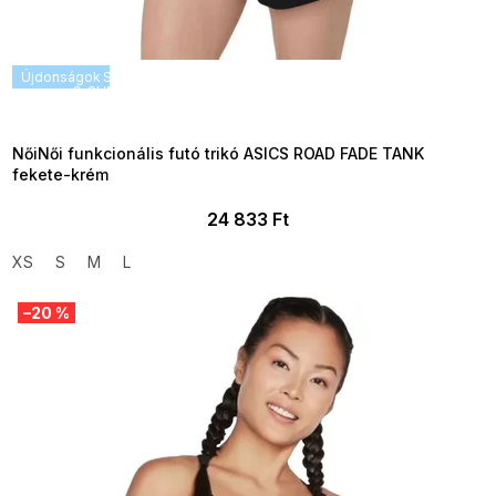
Újdonságok
SUMMER SALE -35% ?
G_SUMMER35:35:HUF:P:f!2026-
08-04-09:01,2026-08-10-
09:00
NőiNői funkcionális futó trikó ASICS ROAD FADE TANK
fekete-krém
24 833 Ft
XS
S
M
L
–20 %