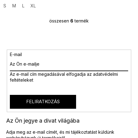
S
M
L
XL
összesen
6
termék
L
i
s
t
a
i
E-mail
r
á
n
Az e-mail cím megadásával
elfogadja az adatvédelmi
y
feltételeket
í
t
á
s
FELIRATKOZÁS
e
l
e
Az Ön jegye a divat világába
m
e
Adja meg az e-mail címét, és mi tájékoztatást küldünk
i
webáruházunk új termékeiről.