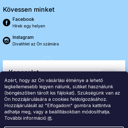
Kövessen minket
Facebook
Hírek egy helyen
Instagram
Divatihlet az Ön számára
Kapcsolat
Azért, hogy az Ön vásárlási élménye a lehető
EasyStock s.r.o.
legkellemesebb legyen nálunk, sütiket használunk
(böngészőben tárolt kis fájlokat). Szükségünk van az
Ön hozzájárulására a cookies feldolgozásához.
ID: 07727402, Adószám: CZ07727402
Hozzájárulását az "Elfogadom" gombra kattintva
info@londonclub.hu
adhatja meg, vagy a beállításokban módosíthatja.
További információ
itt
.