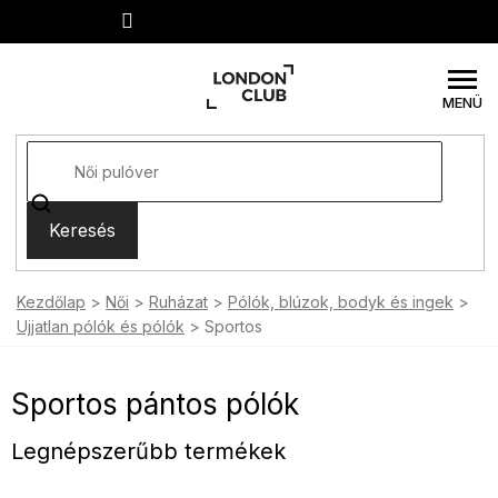
Ugrás
a
fő
tartalomhoz
Keresés
Kezdőlap
Női
Ruházat
Pólók, blúzok, bodyk és ingek
Ujjatlan pólók és pólók
Sportos
Sportos pántos pólók
Legnépszerűbb termékek