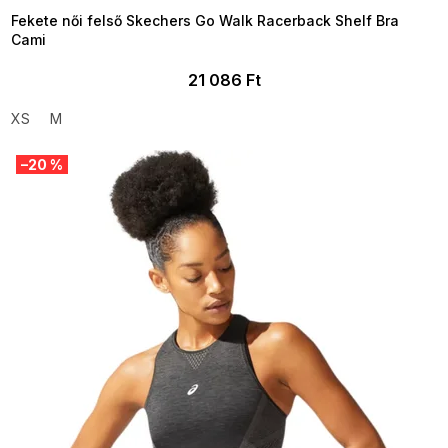
Fekete női felső Skechers Go Walk Racerback Shelf Bra
Cami
21 086 Ft
XS
M
–20 %