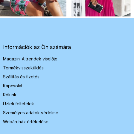
L
á
b
l
é
Információk az Ön számára
c
Magazin: A trendek viselője
Termékvisszaküldés
Szállítás és fizetés
Kapcsolat
Rólunk
Üzleti feltételek
Személyes adatok védelme
Webáruház értékelése