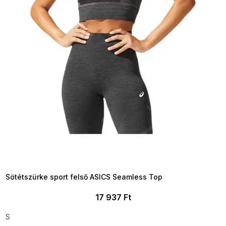
SUMMER SALE -35% ?
MMER35:35:HUF:P:f!2026-
8-04-09:01,2026-08-10-
09:00
Sötétszürke sport felső ASICS Seamless Top
17 937 Ft
S