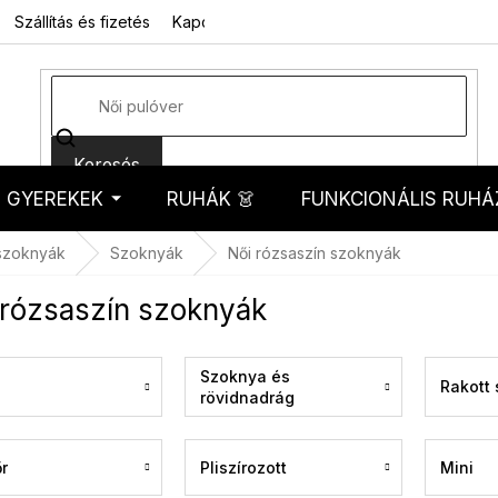
Szállítás és fizetés
Kapcsolat
Rólunk
Üzleti feltételek
Sz
Keresés
GYEREKEK
RUHÁK 👗
FUNKCIONÁLIS RUHÁ
kosár
szoknyák
Szoknyák
Női rózsaszín szoknyák
 rózsaszín szoknyák
Szoknya és
Rakott
rövidnadrág
egyben
r
Pliszírozott
Mini