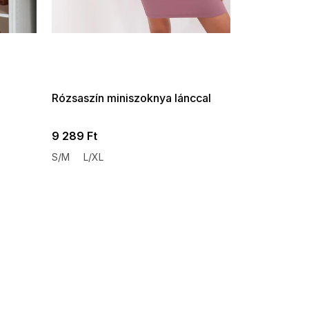
SUMMER SALE -35% ?
G_SUMMER35:35:HUF:P:f!2026-
08-04-09:01,2026-08-10-
09:00
Rózsaszín miniszoknya lánccal
9 289 Ft
S/M
L/XL