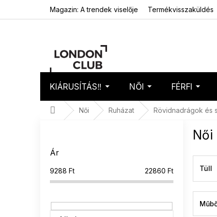
Ugrás
Magazin: A trendek viselője
Termékvisszaküldés
a
fő
tartalomhoz
KIÁRUSÍTÁS‼️
NŐI
FÉRFI
Kosár
Üres 
Kezdőlap
Női
Ruházat
Rövidnadrágok és 
O
Női
l
d
Ár
a
l
Tüll
9288
Ft
22860
Ft
s
ó
p
Műbő
a