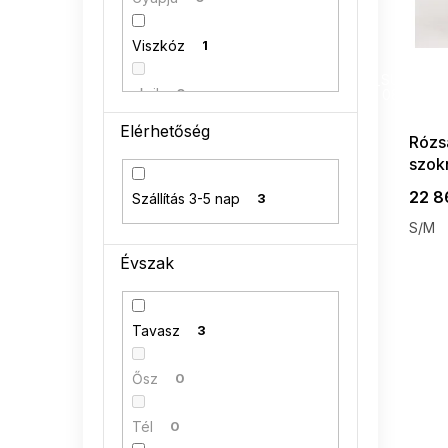
a
Viszkóz
1
SUMMER
G_SUMMER35
akril
0
08-04-09
Elérhetőség
Rózsa
Poliakryl
0
szok
95 % bavlna
0
22 8
Szállítás 3-5 nap
3
S/M
Évszak
Tavasz
3
Ősz
0
Tél
0