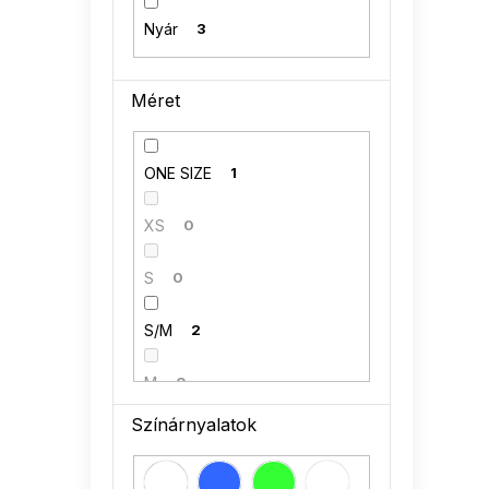
Nyár
3
Méret
ONE SIZE
1
XS
0
S
0
S/M
2
M
0
Színárnyalatok
M/L
0
L
0