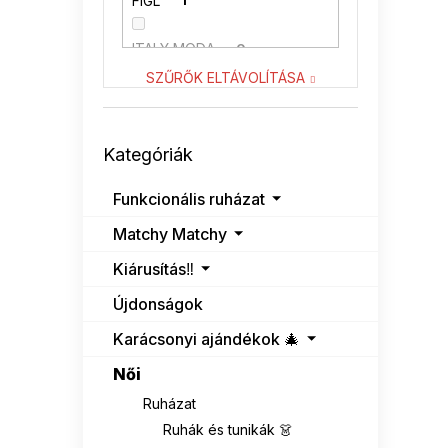
FIGL
1
ITALY MODA
0
SZŰRŐK ELTÁVOLÍTÁSA
KATRUS
0
Kategóriák
LENITIF
0
Kategóriák
átugrása
NUMOCO
0
Funkcionális ruházat
Matchy Matchy
RELEVANCE
1
Kiárusítás‼️
RUE PARIS
0
Újdonságok
SUBLEVEL
0
Karácsonyi ajándékok 🎄
Női
VENATON
0
Ruházat
Ruhák és tunikák 👗