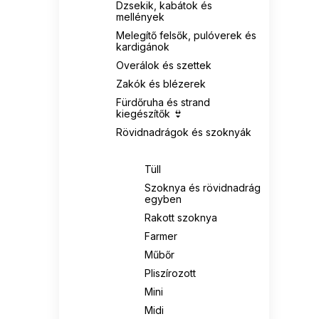
Dzsekik, kabátok és
mellények
Melegítő felsők, pulóverek és
kardigánok
Overálok és szettek
Zakók és blézerek
Fürdőruha és strand
kiegészítők 👙
Rövidnadrágok és szoknyák
Szoknyák
Tüll
Szoknya és rövidnadrág
egyben
Rakott szoknya
Farmer
Műbőr
Pliszírozott
Mini
Midi