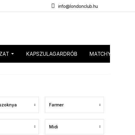
emélyes adatok védelme
Webáruház értékelése
info@londonclub.hu
ZAT
KAPSZULAGARDRÓB
MATCHY MATCHY
 szoknya
Farmer
Midi