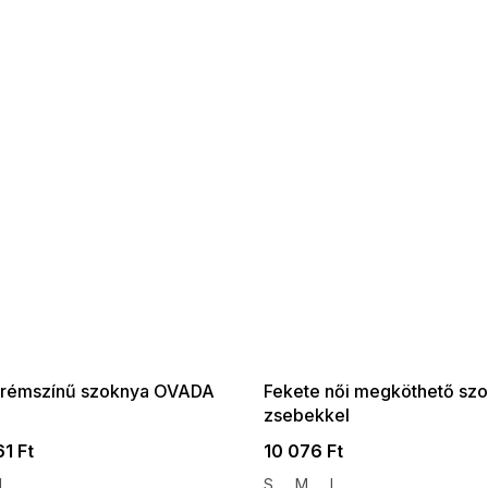
 SALE -35% ?
SUMMER SALE -35% ?
:35:HUF:P:f!2026-
G_SUMMER35:35:HUF:P:f!2026-
:01,2026-08-10-
08-04-09:01,2026-08-10-
09:00
09:00
krémszínű szoknya OVADA
Fekete női megköthető sz
zsebekkel
1 Ft
10 076 Ft
M
S
M
L