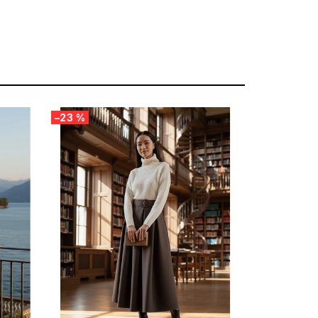
–23 %