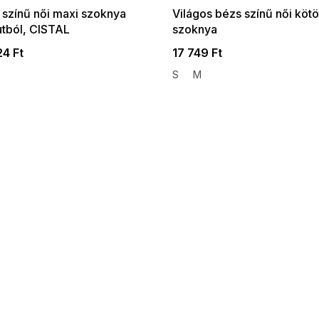
 színű női maxi szoknya
Világos bézs színű női kötö
tból, CISTAL
szoknya
24 Ft
17 749 Ft
S
M