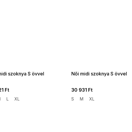
 SALE -35% ?
SUMMER SALE -35% ?
:35:HUF:P:f!2026-
G_SUMMER35:35:HUF:P:f!2026-
:01,2026-08-10-
08-04-09:01,2026-08-10-
09:00
09:00
midi szoknya S övvel
Női midi szoknya S övvel
1 Ft
30 931 Ft
M
L
XL
S
M
XL