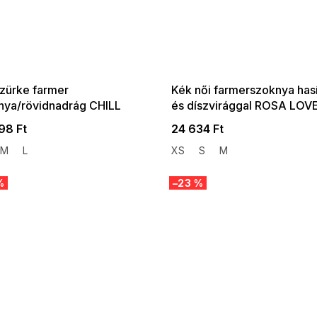
 SALE -35% ?
SUMMER SALE -35% ?
:35:HUF:P:f!2026-
G_SUMMER35:35:HUF:P:f!2026-
:01,2026-08-10-
08-04-09:01,2026-08-10-
09:00
09:00
szürke farmer
Kék női farmerszoknya has
nya/rövidnadrág CHILL
és díszvirággal ROSA LOV
P
98 Ft
24 634 Ft
M
L
XS
S
M
%
–23 %