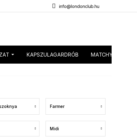
emélyes adatok védelme
Webáruház értékelése
info@londonclub.hu
ZAT
KAPSZULAGARDRÓB
MATCHY MATCHY
 szoknya
Farmer
Midi