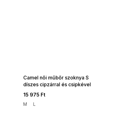
SUMMER SALE -35% ?
G_SUMMER35:35:HUF:P:f!2026-
08-04-09:01,2026-08-10-
09:00
Camel női műbőr szoknya S
díszes cipzárral és csipkével
15 975 Ft
M
L