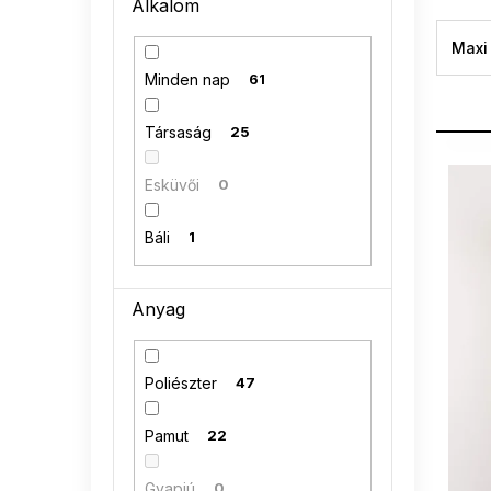
Alkalom
n
e
Maxi
l
Minden nap
61
Társaság
25
T
e
Esküvői
0
r
m
Báli
1
é
k
e
Anyag
k
l
i
Poliészter
47
s
t
Pamut
22
á
j
Gyapjú
0