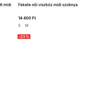
tt midi
Fekete női viszkóz midi szoknya
14 400 Ft
S
M
–23 %