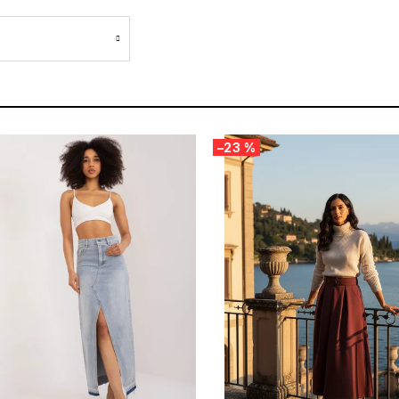
–23 %