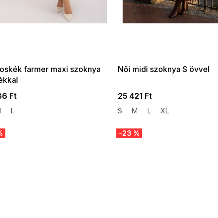
 SALE -35% ?
SUMMER SALE -35% ?
:35:HUF:P:f!2026-
G_SUMMER35:35:HUF:P:f!2026-
:01,2026-08-10-
08-04-09:01,2026-08-10-
09:00
09:00
goskék farmer maxi szoknya
Női midi szoknya S övvel
ékkal
86 Ft
25 421 Ft
M
L
S
M
L
XL
%
–23 %