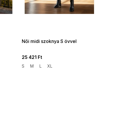
SUMMER SALE -35% ?
G_SUMMER35:35:HUF:P:f!2026-
08-04-09:01,2026-08-10-
09:00
Női midi szoknya S övvel
25 421 Ft
S
M
L
XL