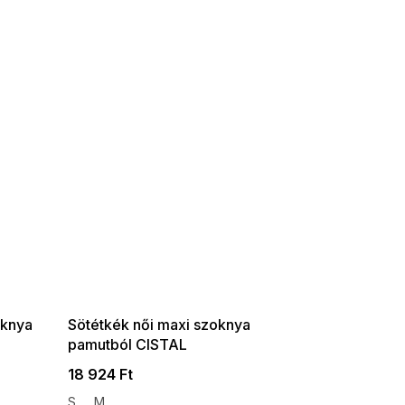
SUMMER SALE -35% ?
G_SUMMER35:35:HUF:P:f!2026-
08-04-09:01,2026-08-10-
09:00
oknya
Sötétkék női maxi szoknya
pamutból CISTAL
18 924 Ft
S
M