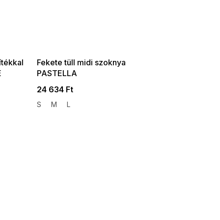
SUMMER SALE -35% ?
G_SUMMER35:35:HUF:P:f!2026-
08-04-09:01,2026-08-10-
09:00
ítékkal
Fekete tüll midi szoknya
E
PASTELLA
24 634 Ft
S
M
L