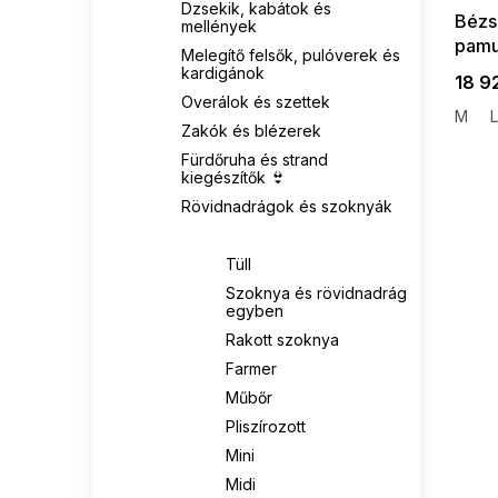
Dzsekik, kabátok és
Bézs
mellények
pamu
Melegítő felsők, pulóverek és
kardigánok
18 9
Overálok és szettek
M
L
Zakók és blézerek
Fürdőruha és strand
kiegészítők 👙
Rövidnadrágok és szoknyák
Szoknyák
Tüll
Szoknya és rövidnadrág
egyben
Rakott szoknya
Farmer
Műbőr
Pliszírozott
Mini
Midi