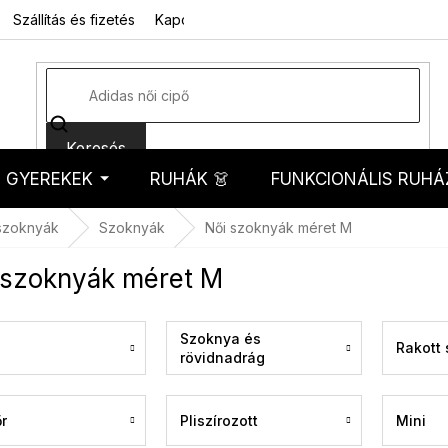
Szállítás és fizetés
Kapcsolat
Rólunk
Üzleti feltételek
Sz
Keresés
GYEREKEK
RUHÁK 👗
FUNKCIONÁLIS RUHÁ
kosár
szoknyák
Szoknyák
Női szoknyák méret M
 szoknyák méret M
Szoknya és
Rakott
rövidnadrág
egyben
r
Pliszírozott
Mini