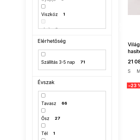
a
Viszkóz
1
SUMMER
G_SUMMER35
akril
0
08-04-09
Elérhetőség
Vilá
Poliakryl
1
hasít
95 % bavlna
0
21 0
Szállítás 3-5 nap
71
S
Évszak
–23 
Tavasz
66
Ősz
27
Tél
1