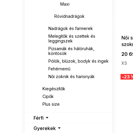
Maxi
SUMMER
Rövidnadrágok
G_SUMMER35
08-04-09
Nadrágok és farmerek
Melegítők és szettek és
Női 
leggingszek
szok
Pizsamák és hálóruhák,
WRA
köntösök
20 6
Pólók, blúzok, bodyk és ingek
XS
Fehérnemű
Női zoknik és harisnyák
–23 
Kiegészítők
Cipők
Plus size
Férfi
Gyerekek