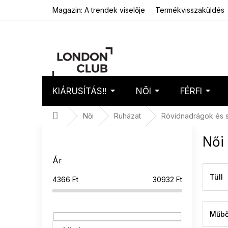
Ugrás
Magazin: A trendek viselője
Termékvisszaküldés
a
fő
tartalomhoz
KIÁRUSÍTÁS‼️
NŐI
FÉRFI
Kosár
Üres 
Kezdőlap
Női
Ruházat
Rövidnadrágok és 
O
Női
l
d
Ár
a
l
Tüll
4366
Ft
30932
Ft
s
ó
p
Műbő
a