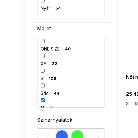
Nyár
54
Méret
ONE SIZE
40
SUMMER
G_SUMMER35
08-04-09
XS
22
Női 
S
108
S/M
44
25 42
S
M
71
Színárnyalatok
M/L
2
L
76