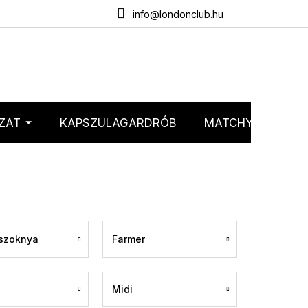
emélyes adatok védelme
Webáruház értékelése
info@londonclub.hu
ZAT
KAPSZULAGARDRÓB
MATCHY MATCHY
 szoknya
Farmer
Midi