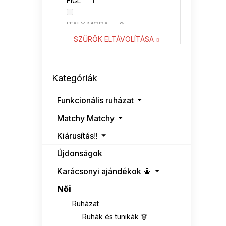
FIGL
1
ITALY MODA
0
SZŰRŐK ELTÁVOLÍTÁSA
KATRUS
0
Kategóriák
LENITIF
0
Kategóriák
átugrása
NUMOCO
0
Funkcionális ruházat
Matchy Matchy
RELEVANCE
0
Kiárusítás‼️
RUE PARIS
0
Újdonságok
SUBLEVEL
0
Karácsonyi ajándékok 🎄
Női
VENATON
0
Ruházat
Ruhák és tunikák 👗