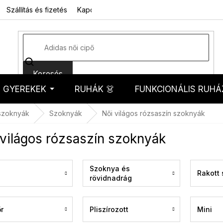
Szállítás és fizetés
Kapcsolat
Rólunk
Üzleti feltételek
Sz
Keresés
GYEREKEK
RUHÁK 👗
FUNKCIONÁLIS RUHÁ
kosár
szoknyák
Szoknyák
Női világos rózsaszín szoknyák
 világos rózsaszín szoknyák
Szoknya és
Rakott
rövidnadrág
egyben
r
Pliszírozott
Mini