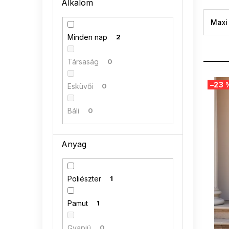
Alkalom
n
e
Maxi
l
Minden nap
2
Társaság
0
T
–23 
e
Esküvői
0
r
m
Báli
0
é
k
e
Anyag
k
l
i
Poliészter
1
s
t
Pamut
1
á
j
Gyapjú
0