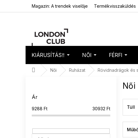
Ugrás
Magazin: A trendek viselője
Termékvisszaküldés
a
fő
tartalomhoz
KIÁRUSÍTÁS‼️
NŐI
FÉRFI
Kosár
Üres 
Kezdőlap
Női
Ruházat
Rövidnadrágok és 
O
Női
l
d
Ár
a
l
Tüll
9288
Ft
30932
Ft
s
ó
p
Műbő
a