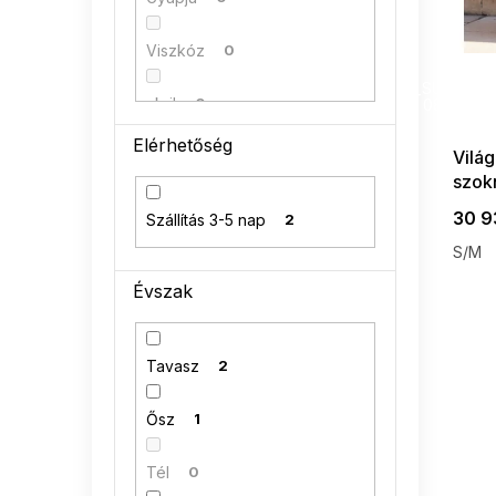
a
Viszkóz
0
SUMMER
G_SUMMER35
akril
0
08-04-09
Elérhetőség
Világ
Poliakryl
0
szok
95 % bavlna
0
30 9
Szállítás 3-5 nap
2
S/M
Évszak
Tavasz
2
Ősz
1
Tél
0