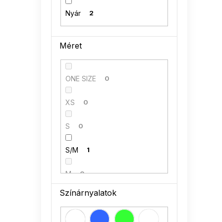
Nyár
2
Méret
ONE SIZE
0
XS
0
S
0
S/M
1
M
0
Színárnyalatok
M/L
0
L
0