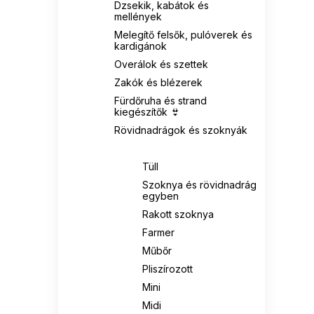
Dzsekik, kabátok és
mellények
Melegítő felsők, pulóverek és
kardigánok
Overálok és szettek
Zakók és blézerek
Fürdőruha és strand
kiegészítők 👙
Rövidnadrágok és szoknyák
Szoknyák
Tüll
Szoknya és rövidnadrág
egyben
Rakott szoknya
Farmer
Műbőr
Pliszírozott
Mini
Midi