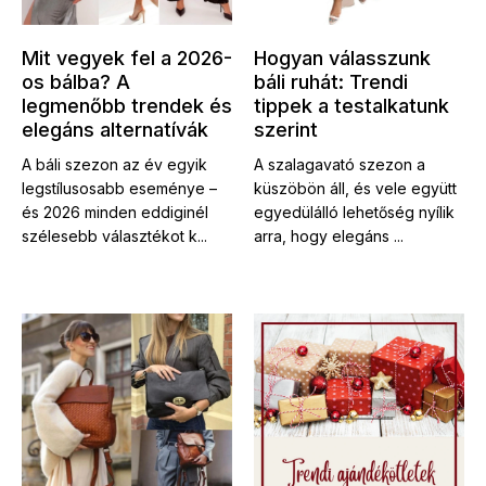
Mit vegyek fel a 2026-
Hogyan válasszunk
os bálba? A
báli ruhát: Trendi
legmenőbb trendek és
tippek a testalkatunk
elegáns alternatívák
szerint
A báli szezon az év egyik
A szalagavató szezon a
legstílusosabb eseménye –
küszöbön áll, és vele együtt
és 2026 minden eddiginél
egyedülálló lehetőség nyílik
szélesebb választékot k...
arra, hogy elegáns ...