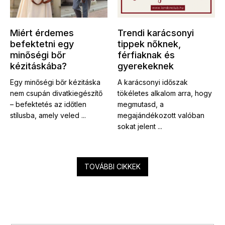
Miért érdemes
Trendi karácsonyi
befektetni egy
tippek nőknek,
minőségi bőr
férfiaknak és
kézitáskába?
gyerekeknek
Egy minőségi bőr kézitáska
A karácsonyi időszak
nem csupán divatkiegészítő
tökéletes alkalom arra, hogy
– befektetés az időtlen
megmutasd, a
stílusba, amely veled ...
megajándékozott valóban
sokat jelent ...
TOVÁBBI CIKKEK