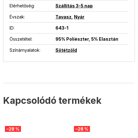
Elérhetőség
:
Szállítás 3-5 nap
Évszak
:
Tavasz
,
Nyár
ID
:
643-1
Összetétel
:
95% Poliészter, 5% Elasztán
Színárnyalatok
:
Sötétzöld
Kapcsolódó termékek
–28 %
–28 %