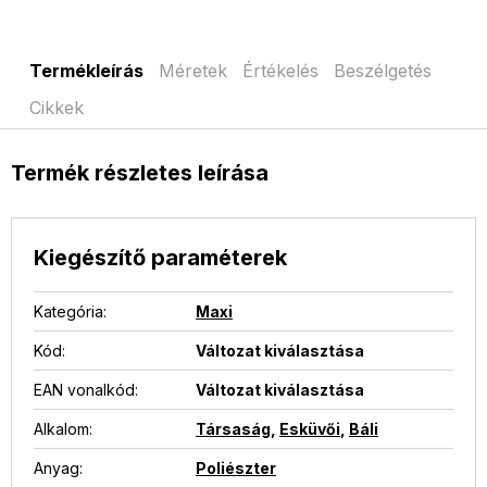
Termékleírás
Méretek
Értékelés
Beszélgetés
Cikkek
Termék részletes leírása
Kiegészítő paraméterek
Kategória
:
Maxi
Kód:
Változat kiválasztása
EAN vonalkód
:
Változat kiválasztása
Alkalom
:
Társaság
,
Esküvői
,
Báli
Anyag
:
Poliészter