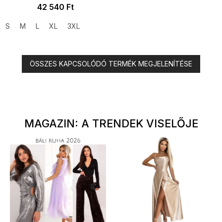
42 540 Ft
S
M
L
XL
3XL
ÖSSZES KAPCSOLÓDÓ TERMÉK MEGJELENÍTÉSE
MAGAZIN: A TRENDEK VISELŐJE