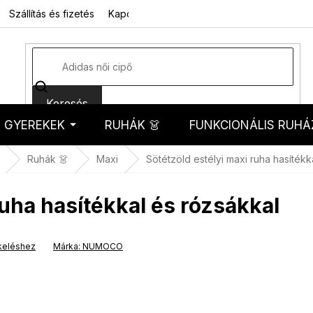
Szállítás és fizetés
Kapcsolat
Rólunk
Üzleti feltételek
Sz
Keresés
GYEREKEK
RUHÁK 👗
FUNKCIONÁLIS RUHÁ
kosár
Ruhák 👗
Maxi
Sötétzöld estélyi maxi ruha hasítékk
ruha hasítékkal és rózsákkal
keléshez
Márka:
NUMOCO