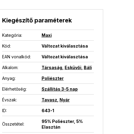
Kiegészítő paraméterek
Kategória
:
Maxi
Kód:
Változat kiválasztása
EAN vonalkód
:
Változat kiválasztása
Alkalom
:
Társaság
,
Esküvői
,
Báli
Anyag
:
Poliészter
Elérhetőség
:
Szállítás 3-5 nap
Évszak
:
Tavasz
,
Nyár
ID
:
643-1
95% Poliészter, 5%
Összetétel
:
Elasztán