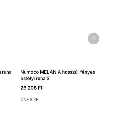
Következő
termék
SUMMER SALE -35% ?
G_SUMMER35:35:HUF:P:f!2026-
08-04-09:01,2026-08-10-
09:00
 ruha
Numoco MELANIA hosszú, fényes
estélyi ruha S
nyakkivágássalszabásem és rövid
26 208 Ft
ujjú, pisztácia színű
ONE SIZE