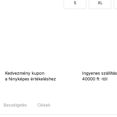
S
XL
Kedvezmény kupon
Ingyenes szállítás
a fényképes értékeléshez
40000 ft -tól
Beszélgetés
Cikkek