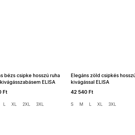
SALE -35% ?
SUMMER SALE -35% ?
35:HUF:P:f!2026-
G_SUMMER35:35:HUF:P:f!2026-
01,2026-08-10-
08-04-09:01,2026-08-10-
09:00
09:00
s bézs csipke hosszú ruha
Elegáns zöld csipkés hosszú
kkivágásszabásem ELISA
kivágással ELISA
 Ft
42 540 Ft
L
XL
2XL
3XL
S
M
L
XL
3XL