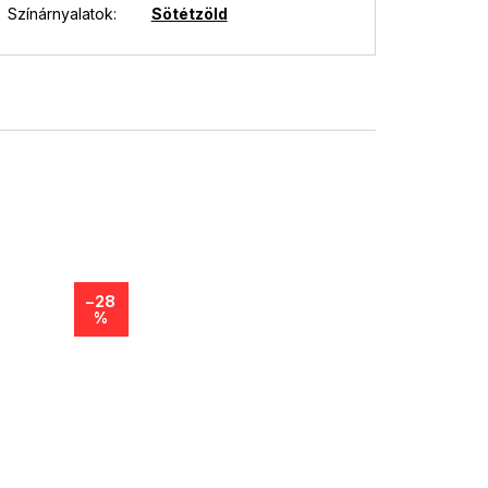
Színárnyalatok
:
Sötétzöld
–28
%