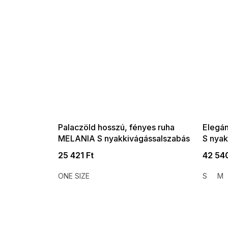
SUMMER SALE -35% ?
SUMMER 
G_SUMMER35:35:HUF:P:f!2026-
G_SUMMER35:
08-04-09:01,2026-08-10-
08-04-09:
09:00
Palaczöld hosszú, fényes ruha
Elegán
MELANIA S nyakkivágássalszabás
S nya
és rövid ujjakkal
25 421 Ft
42 540
ONE SIZE
S
M