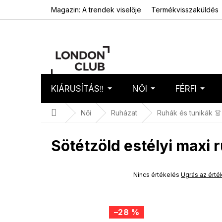
Ugrás
Magazin: A trendek viselője
Termékvisszaküldés
a
fő
tartalomhoz
KIÁRUSÍTÁS‼️
NŐI
FÉRFI
Kosár
Üres 
Kezdőlap
Női
Ruházat
Ruhák és tunikák 👗
Sötétzöld estélyi maxi 
SUMMER SALE -35% ?
G_SUMMER35:35:HUF:P:f!2026-
A
Nincs értékelés
Ugrás az érté
08-04-09:01,2026-08-10-
termék
09:00
átlagos
értékelése
5-
–28 %
ből
0,0