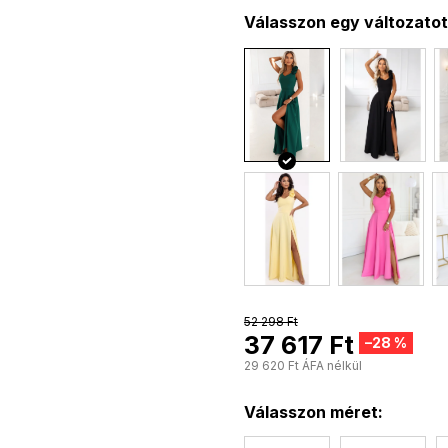
Válasszon egy változatot
52 298 Ft
37 617 Ft
–28 %
29 620 Ft ÁFA nélkül
Válasszon méret: