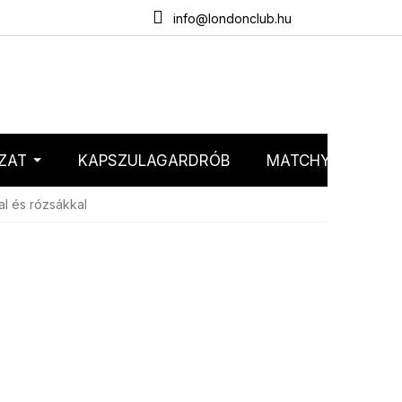
emélyes adatok védelme
Webáruház értékelése
info@londonclub.hu
ZAT
KAPSZULAGARDRÓB
MATCHY MATCHY
al és rózsákkal