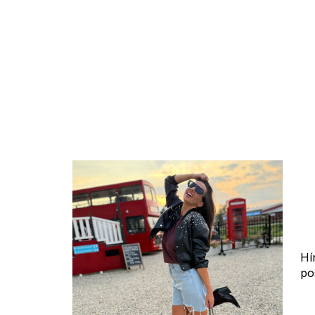
Hí
po