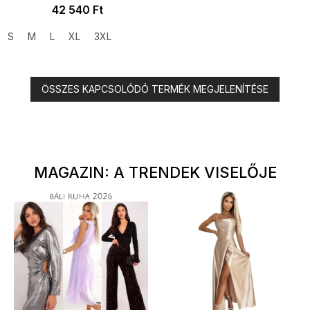
42 540 Ft
S
M
L
XL
3XL
ÖSSZES KAPCSOLÓDÓ TERMÉK MEGJELENÍTÉSE
MAGAZIN: A TRENDEK VISELŐJE