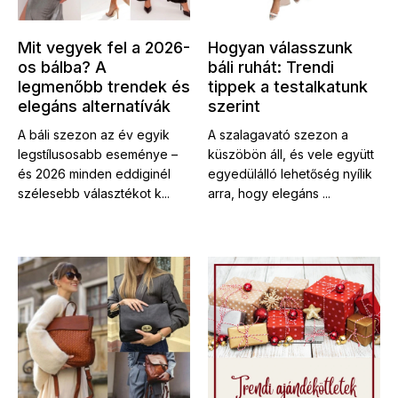
Mit vegyek fel a 2026-
Hogyan válasszunk
os bálba? A
báli ruhát: Trendi
legmenőbb trendek és
tippek a testalkatunk
elegáns alternatívák
szerint
A báli szezon az év egyik
A szalagavató szezon a
legstílusosabb eseménye –
küszöbön áll, és vele együtt
és 2026 minden eddiginél
egyedülálló lehetőség nyílik
szélesebb választékot k...
arra, hogy elegáns ...