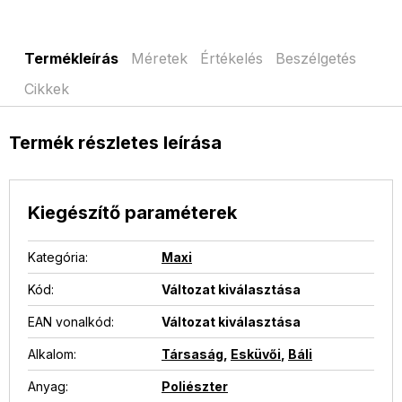
Termékleírás
Méretek
Értékelés
Beszélgetés
Cikkek
Termék részletes leírása
Kiegészítő paraméterek
Kategória
:
Maxi
Kód:
Változat kiválasztása
EAN vonalkód
:
Változat kiválasztása
Alkalom
:
Társaság
,
Esküvői
,
Báli
Anyag
:
Poliészter