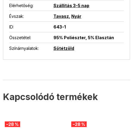
Elérhetőség
:
Szállítás 3-5 nap
Évszak
:
Tavasz
,
Nyár
ID
:
643-1
Összetétel
:
95% Poliészter, 5% Elasztán
Színárnyalatok
:
Sötétzöld
Kapcsolódó termékek
–28 %
–28 %