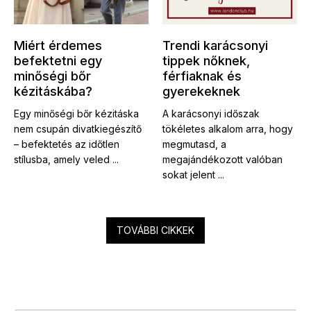
Miért érdemes
Trendi karácsonyi
befektetni egy
tippek nőknek,
minőségi bőr
férfiaknak és
kézitáskába?
gyerekeknek
Egy minőségi bőr kézitáska
A karácsonyi időszak
nem csupán divatkiegészítő
tökéletes alkalom arra, hogy
– befektetés az időtlen
megmutasd, a
stílusba, amely veled ...
megajándékozott valóban
sokat jelent ...
TOVÁBBI CIKKEK