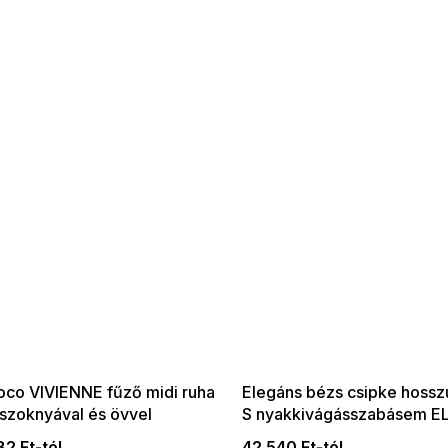
 SALE -35% ?
SUMMER SALE -35% ?
:35:HUF:P:f!2026-
G_SUMMER35:35:HUF:P:f!2026-
:01,2026-08-10-
08-04-09:01,2026-08-10-
09:00
09:00
co VIVIENNE fűző midi ruha
Elegáns bézs csipke hossz
 szoknyával és övvel
S nyakkivágásszabásem E
tellsárga színben
2 Ft-tól
42 540 Ft-tól