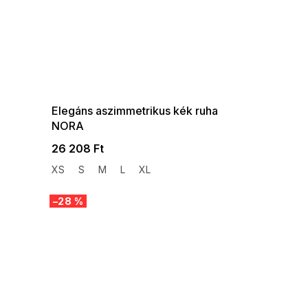
SUMMER SALE -35% ?
G_SUMMER35:35:HUF:P:f!2026-
08-04-09:01,2026-08-10-
09:00
Elegáns aszimmetrikus kék ruha
NORA
26 208 Ft
XS
S
M
L
XL
–28 %