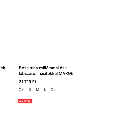
SUMMER SALE -35% ?
G_SUMMER35:35:HUF:P:f!2026-
08-04-09:01,2026-08-10-
09:00
ték
Bézs ruha csillámmal és a
lábszáron hasítékkal MARGE
31 719 Ft
XS
S
M
L
XL
–28 %