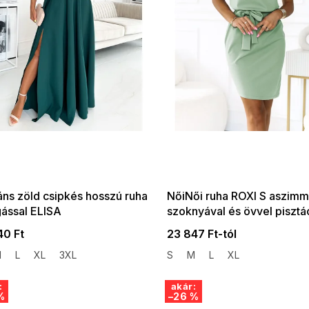
 SALE -35% ?
SUMMER SALE -35% ?
:35:HUF:P:f!2026-
G_SUMMER35:35:HUF:P:f!2026-
:01,2026-08-10-
08-04-09:01,2026-08-10-
09:00
09:00
áns zöld csipkés hosszú ruha
NőiNői ruha ROXI S aszimm
gással ELISA
szoknyával és övvel pisztá
színben
40 Ft
23 847 Ft-tól
M
L
XL
3XL
S
M
L
XL
:
akár:
%
–26 %