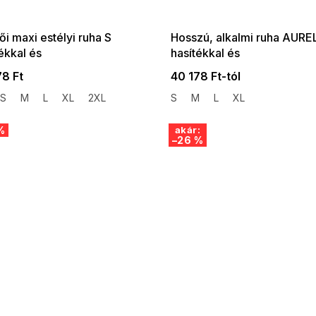
:01,2026-08-10-
08-04-09:01,2026-08-10-
09:00
09:00
i maxi estélyi ruha S
Hosszú, alkalmi ruha AURE
ékkal és
hasítékkal és
mintávalmintával világos
nyakkivágássalszabás, V a
78 Ft
40 178 Ft-tól
aszín rózsák
világoskék S brokáttal
S
M
L
XL
2XL
S
M
L
XL
%
akár:
–26 %