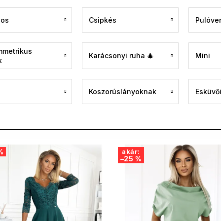
gos
Csipkés
Pulóve
mmetrikus
Karácsonyi ruha 🎄
Mini
k
Koszorúslányoknak
Esküvői
%
akár:
–25 %