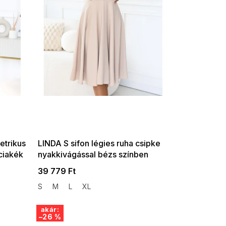
SUMMER SALE -35% ?
G_SUMMER35:35:HUF:P:f!2026-
08-04-09:01,2026-08-10-
09:00
etrikus
LINDA S sifon légies ruha csipke
ciakék
nyakkivágással bézs színben
39 779 Ft
S
M
L
XL
akár:
–26 %