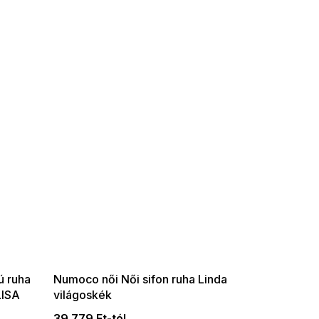
SUMMER SALE -35% ?
G_SUMMER35:35:HUF:P:f!2026-
08-04-09:01,2026-08-10-
09:00
ú ruha
Numoco női Női sifon ruha Linda
LISA
világoskék
39 779 Ft-tól