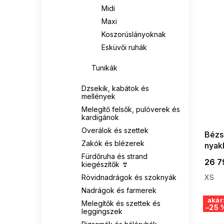
Midi
Maxi
Koszorúslányoknak
Esküvői ruhák
Tunikák
Dzsekik, kabátok és
SUMMER
mellények
G_SUMMER35
Melegítő felsők, pulóverek és
08-04-09
kardigánok
Overálok és szettek
Bézs
Zakók és blézerek
nyak
övve
Fürdőruha és strand
26 7
kiegészítők 👙
Rövidnadrágok és szoknyák
XS
Nadrágok és farmerek
akár
Melegítők és szettek és
–25 
leggingszek