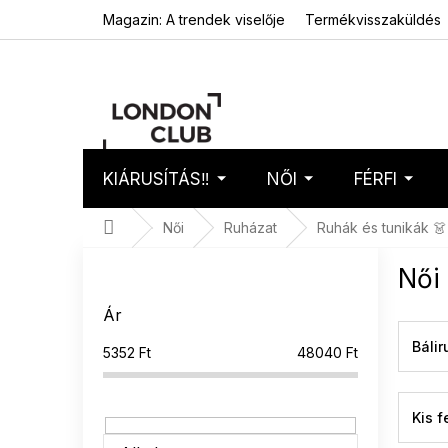
Ugrás
Magazin: A trendek viselője
Termékvisszaküldés
a
fő
tartalomhoz
KIÁRUSÍTÁS‼️
NŐI
FÉRFI
Kosár
Üres 
Kezdőlap
Női
Ruházat
Ruhák és tunikák 👗
O
Női
l
d
Ár
a
l
Báli
5352
Ft
48040
Ft
s
ó
p
Kis f
a