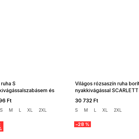
 SALE -35% ?
SUMMER SALE -35% ?
:35:HUF:P:f!2026-
G_SUMMER35:35:HUF:P:f!2026-
:01,2026-08-10-
08-04-09:01,2026-08-10-
09:00
09:00
 ruha S
Világos rózsaszín ruha borí
kivágássalszabásem és
nyakkivágással SCARLETT
l STEPHANIE
96 Ft
30 732 Ft
S
M
L
XL
2XL
S
M
L
XL
2XL
:
–28 %
%