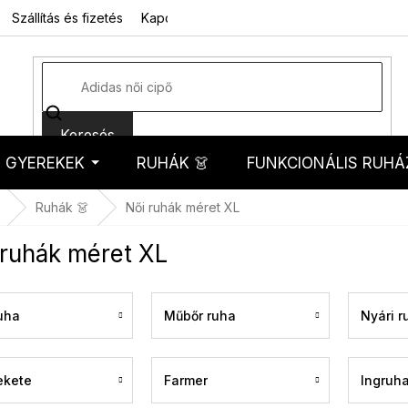
Szállítás és fizetés
Kapcsolat
Rólunk
Üzleti feltételek
Sz
Keresés
GYEREKEK
RUHÁK 👗
FUNKCIONÁLIS RUHÁ
kosár
Ruhák 👗
Női ruhák méret XL
 ruhák méret XL
ruha
Műbőr ruha
Nyári r
ekete
Farmer
Ingruh