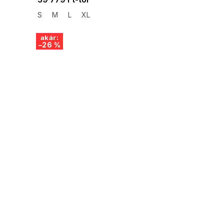
S
M
L
XL
akár:
–26 %
SUMMER SALE -35% ?
G_SUMMER35:35:HUF:P:f!2026-