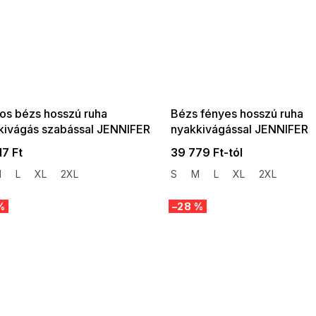
 SALE -35% ?
SUMMER SALE -35% ?
:35:HUF:P:f!2026-
G_SUMMER35:35:HUF:P:f!2026-
:01,2026-08-10-
08-04-09:01,2026-08-10-
09:00
09:00
gos bézs hosszú ruha
Bézs fényes hosszú ruha
kivágás szabással JENNIFER
nyakkivágással JENNIFER
17 Ft
39 779 Ft-tól
M
L
XL
2XL
S
M
L
XL
2XL
%
–28 %