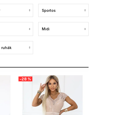
r
Sportos
Midi
 ruhák
–28 %