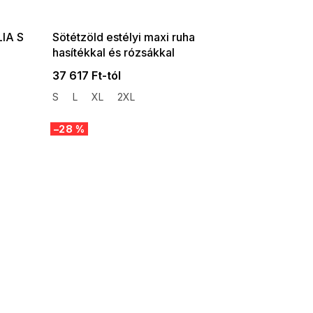
08-04-09:01,2026-08-10-
09:00
LIA S
Sötétzöld estélyi maxi ruha
hasítékkal és rózsákkal
lakú
37 617 Ft-tól
S
L
XL
2XL
–28 %