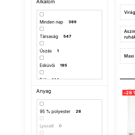
Alkalom
n
e
Virá
l
Minden nap
389
Aszi
Társaság
547
ruhá
Úszás
1
Maxi
Esküvői
185
Báli
144
T
Anyag
–28 
e
r
m
95 % polyester
28
é
k
Lyocell
0
e
k