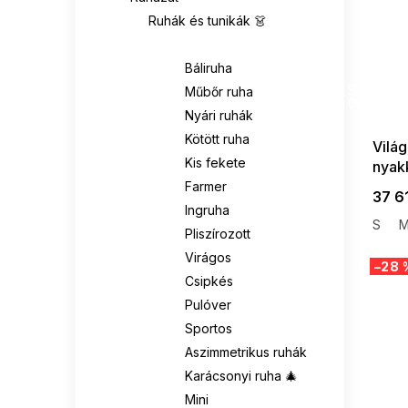
Ruhák és tunikák 👗
RELEVANCE
0
Ruhák 👗
RUE PARIS
34
Báliruha
SUMMER
G_SUMMER35
Műbőr ruha
08-04-09
SUBLEVEL
0
Nyári ruhák
Kötött ruha
Vilá
VENATON
37
Kis fekete
nyak
Farmer
37 6
VITON
0
Ingruha
S
Pliszírozott
Virágos
–28 
Csipkés
Pulóver
Sportos
Aszimmetrikus ruhák
Karácsonyi ruha 🎄
Mini