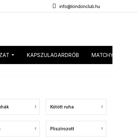
emélyes adatok védelme
Webáruház értékelése
info@londonclub.hu
ZAT
KAPSZULAGARDRÓB
MATCHY MATCHY
uhák
Kötött ruha
a
Pliszírozott