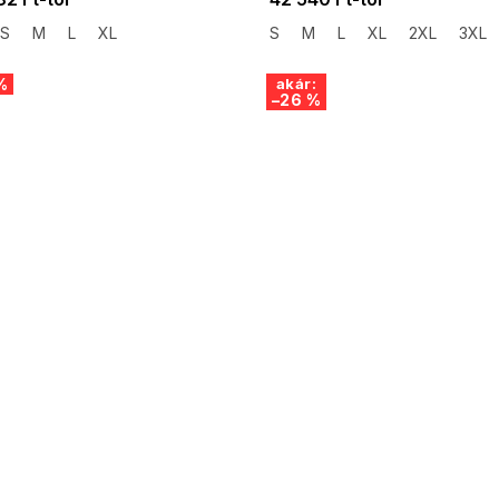
S
M
L
XL
S
M
L
XL
2XL
3XL
%
akár:
–26 %
 SALE -35% ?
SUMMER SALE -35% ?
:35:HUF:P:f!2026-
G_SUMMER35:35:HUF:P:f!2026-